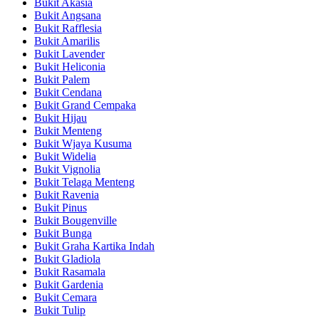
Bukit Akasia
Bukit Angsana
Bukit Rafflesia
Bukit Amarilis
Bukit Lavender
Bukit Heliconia
Bukit Palem
Bukit Cendana
Bukit Grand Cempaka
Bukit Hijau
Bukit Menteng
Bukit Wjaya Kusuma
Bukit Widelia
Bukit Vignolia
Bukit Telaga Menteng
Bukit Ravenia
Bukit Pinus
Bukit Bougenville
Bukit Bunga
Bukit Graha Kartika Indah
Bukit Gladiola
Bukit Rasamala
Bukit Gardenia
Bukit Cemara
Bukit Tulip