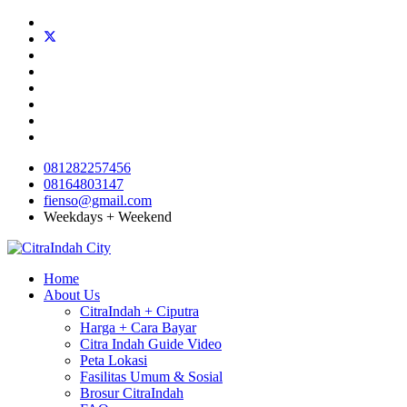
081282257456
08164803147
fienso@gmail.com
Weekdays + Weekend
Home
About Us
CitraIndah + Ciputra
Harga + Cara Bayar
Citra Indah Guide Video
Peta Lokasi
Fasilitas Umum & Sosial
Brosur CitraIndah