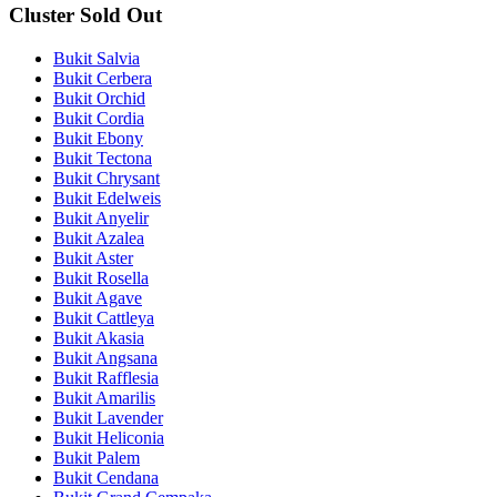
Cluster Sold Out
Bukit Salvia
Bukit Cerbera
Bukit Orchid
Bukit Cordia
Bukit Ebony
Bukit Tectona
Bukit Chrysant
Bukit Edelweis
Bukit Anyelir
Bukit Azalea
Bukit Aster
Bukit Rosella
Bukit Agave
Bukit Cattleya
Bukit Akasia
Bukit Angsana
Bukit Rafflesia
Bukit Amarilis
Bukit Lavender
Bukit Heliconia
Bukit Palem
Bukit Cendana