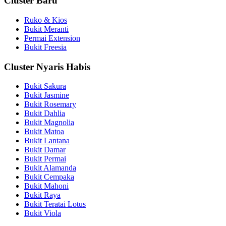
Cluster Baru
Ruko & Kios
Bukit Meranti
Permai Extension
Bukit Freesia
Cluster Nyaris Habis
Bukit Sakura
Bukit Jasmine
Bukit Rosemary
Bukit Dahlia
Bukit Magnolia
Bukit Matoa
Bukit Lantana
Bukit Damar
Bukit Permai
Bukit Alamanda
Bukit Cempaka
Bukit Mahoni
Bukit Raya
Bukit Teratai Lotus
Bukit Viola