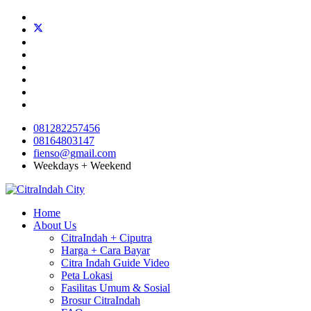
081282257456
08164803147
fienso@gmail.com
Weekdays + Weekend
Home
About Us
CitraIndah + Ciputra
Harga + Cara Bayar
Citra Indah Guide Video
Peta Lokasi
Fasilitas Umum & Sosial
Brosur CitraIndah