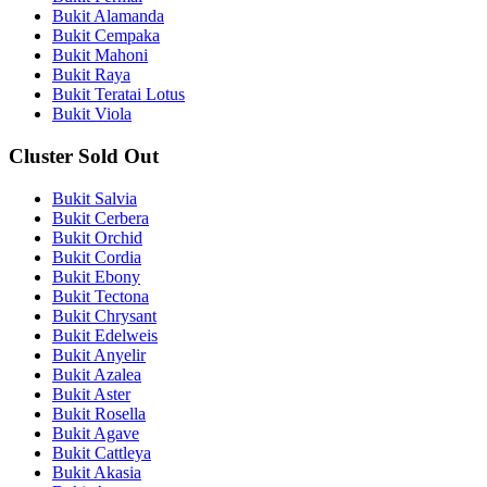
Bukit Alamanda
Bukit Cempaka
Bukit Mahoni
Bukit Raya
Bukit Teratai Lotus
Bukit Viola
Cluster Sold Out
Bukit Salvia
Bukit Cerbera
Bukit Orchid
Bukit Cordia
Bukit Ebony
Bukit Tectona
Bukit Chrysant
Bukit Edelweis
Bukit Anyelir
Bukit Azalea
Bukit Aster
Bukit Rosella
Bukit Agave
Bukit Cattleya
Bukit Akasia