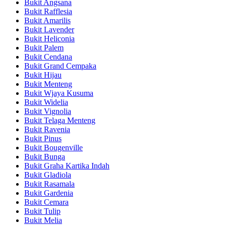
Bukit Angsana
Bukit Rafflesia
Bukit Amarilis
Bukit Lavender
Bukit Heliconia
Bukit Palem
Bukit Cendana
Bukit Grand Cempaka
Bukit Hijau
Bukit Menteng
Bukit Wjaya Kusuma
Bukit Widelia
Bukit Vignolia
Bukit Telaga Menteng
Bukit Ravenia
Bukit Pinus
Bukit Bougenville
Bukit Bunga
Bukit Graha Kartika Indah
Bukit Gladiola
Bukit Rasamala
Bukit Gardenia
Bukit Cemara
Bukit Tulip
Bukit Melia