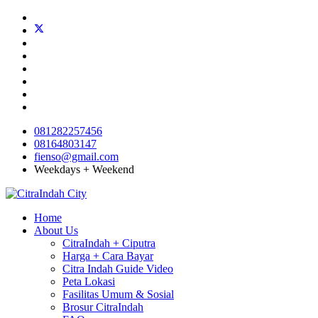
081282257456
08164803147
fienso@gmail.com
Weekdays + Weekend
Home
About Us
CitraIndah + Ciputra
Harga + Cara Bayar
Citra Indah Guide Video
Peta Lokasi
Fasilitas Umum & Sosial
Brosur CitraIndah