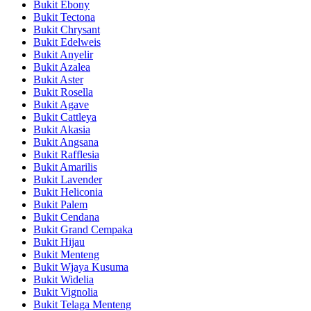
Bukit Ebony
Bukit Tectona
Bukit Chrysant
Bukit Edelweis
Bukit Anyelir
Bukit Azalea
Bukit Aster
Bukit Rosella
Bukit Agave
Bukit Cattleya
Bukit Akasia
Bukit Angsana
Bukit Rafflesia
Bukit Amarilis
Bukit Lavender
Bukit Heliconia
Bukit Palem
Bukit Cendana
Bukit Grand Cempaka
Bukit Hijau
Bukit Menteng
Bukit Wjaya Kusuma
Bukit Widelia
Bukit Vignolia
Bukit Telaga Menteng