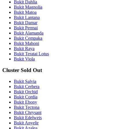
Bukit Dahlia
Bukit Magnolia
Bukit Matoa
Bukit Lantana
Bukit Damar
Bukit Permai
Bukit Alamanda
Bukit Cempaka
Bukit Mahoni
Bukit Raya
Bukit Teratai Lotus
Bukit Viola
Cluster Sold Out
Bukit Salvia
Bukit Cerbera
Bukit Orchid
Bukit Cordia
Bukit Ebony
Bukit Tectona
Bukit Chrysant
Bukit Edelweis
Bukit Anyelir
Bukit Azalea