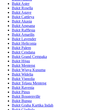
Bukit Aster
Bukit Rosella
Bukit Agave
Bukit Cattleya
Bukit Akasia
Bukit Angsana
Bukit Rafflesia
Bukit Amarilis
Bukit Lavender
Bukit Heliconia
Bukit Palem
Bukit Cendana
Bukit Grand Cempaka
Bukit Hijau
Bukit Menteng
Bukit Wjaya Kusuma
Bukit Widelia
Bukit Vignolia
Bukit Telaga Menteng
Bukit Ravenia
Bukit Pinus
Bukit Bougenville
Bukit Bunga
Bukit Graha Kartika Indah
Bukit Gladiola