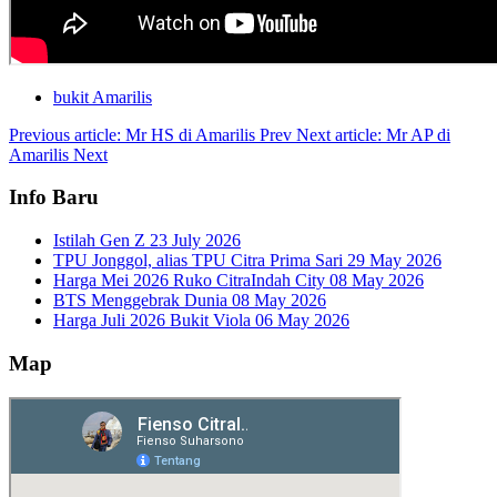
bukit Amarilis
Previous article: Mr HS di Amarilis
Prev
Next article: Mr AP di
Amarilis
Next
Info Baru
Istilah Gen Z
23 July 2026
TPU Jonggol, alias TPU Citra Prima Sari
29 May 2026
Harga Mei 2026 Ruko CitraIndah City
08 May 2026
BTS Menggebrak Dunia
08 May 2026
Harga Juli 2026 Bukit Viola
06 May 2026
Map