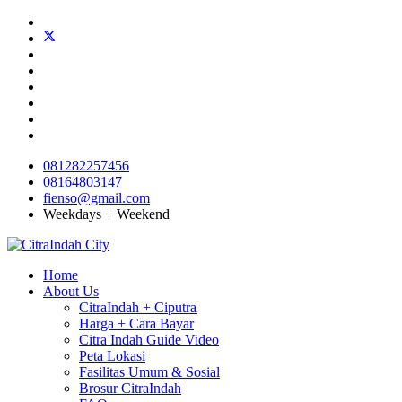
081282257456
08164803147
fienso@gmail.com
Weekdays + Weekend
Home
About Us
CitraIndah + Ciputra
Harga + Cara Bayar
Citra Indah Guide Video
Peta Lokasi
Fasilitas Umum & Sosial
Brosur CitraIndah