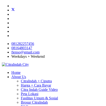
081282257456
08164803147
fienso@gmail.com
Weekdays + Weekend
Home
About Us
CitraIndah + Ciputra
Harga + Cara Bayar
Citra Indah Guide Video
Peta Lokasi
Fasilitas Umum & Sosial
Brosur CitraIndah