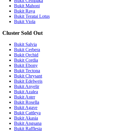
Bukit Cempaka
Bukit Mahoni
Bukit Raya
Bukit Teratai Lotus
Bukit Viola
Cluster Sold Out
Bukit Salvia
Bukit Cerbera
Bukit Orchid
Bukit Cordia
Bukit Ebony
Bukit Tectona
Bukit Chrysant
Bukit Edelweis
Bukit Anyelir
Bukit Azalea
Bukit Aster
Bukit Rosella
Bukit Agave
Bukit Cattleya
Bukit Akasia
Bukit Angsana
Bukit Rafflesia