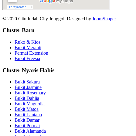
© 2020 CitraIndah City Jonggol. Designed by
JoomShaper
Cluster Baru
Ruko & Kios
Bukit Meranti
Permai Extension
Bukit Freesia
Cluster Nyaris Habis
Bukit Sakura
Bukit Jasmine
Bukit Rosemary
Bukit Dahlia
Bukit Magnolia
Bukit Matoa
Bukit Lantana
Bukit Damar
Bukit Permai
Bukit Alamanda