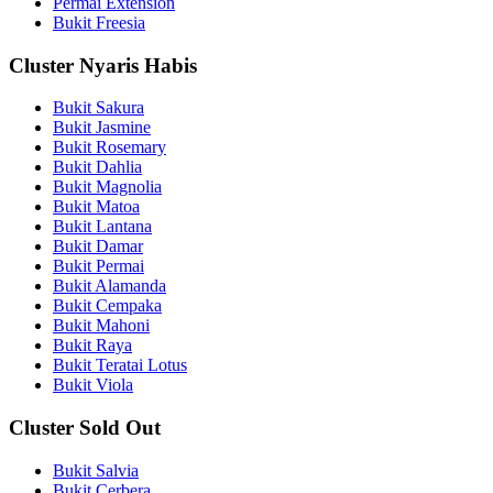
Permai Extension
Bukit Freesia
Cluster Nyaris Habis
Bukit Sakura
Bukit Jasmine
Bukit Rosemary
Bukit Dahlia
Bukit Magnolia
Bukit Matoa
Bukit Lantana
Bukit Damar
Bukit Permai
Bukit Alamanda
Bukit Cempaka
Bukit Mahoni
Bukit Raya
Bukit Teratai Lotus
Bukit Viola
Cluster Sold Out
Bukit Salvia
Bukit Cerbera