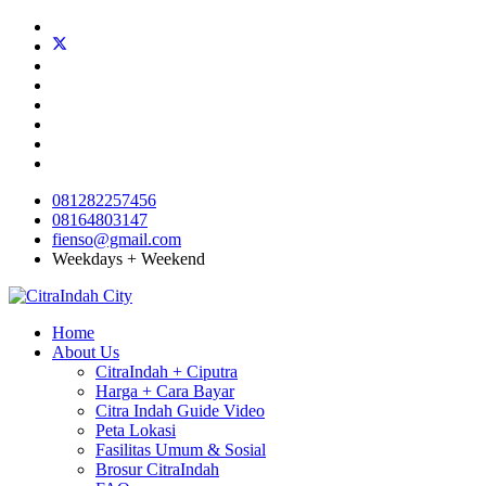
081282257456
08164803147
fienso@gmail.com
Weekdays + Weekend
Home
About Us
CitraIndah + Ciputra
Harga + Cara Bayar
Citra Indah Guide Video
Peta Lokasi
Fasilitas Umum & Sosial
Brosur CitraIndah