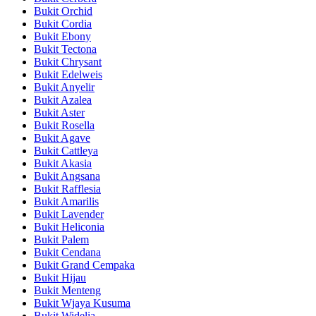
Bukit Orchid
Bukit Cordia
Bukit Ebony
Bukit Tectona
Bukit Chrysant
Bukit Edelweis
Bukit Anyelir
Bukit Azalea
Bukit Aster
Bukit Rosella
Bukit Agave
Bukit Cattleya
Bukit Akasia
Bukit Angsana
Bukit Rafflesia
Bukit Amarilis
Bukit Lavender
Bukit Heliconia
Bukit Palem
Bukit Cendana
Bukit Grand Cempaka
Bukit Hijau
Bukit Menteng
Bukit Wjaya Kusuma
Bukit Widelia