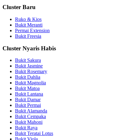
Cluster Baru
Ruko & Kios
Bukit Meranti
Permai Extension
Bukit Freesia
Cluster Nyaris Habis
Bukit Sakura
Bukit Jasmine
Bukit Rosemary
Bukit Dahlia
Bukit Magnolia
Bukit Matoa
Bukit Lantana
Bukit Damar
Bukit Permai
Bukit Alamanda
Bukit Cempaka
Bukit Mahoni
Bukit Raya
Bukit Teratai Lotus
Bukit Viola