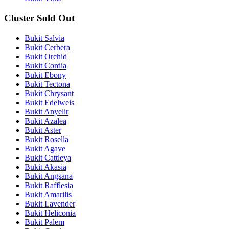
Cluster Sold Out
Bukit Salvia
Bukit Cerbera
Bukit Orchid
Bukit Cordia
Bukit Ebony
Bukit Tectona
Bukit Chrysant
Bukit Edelweis
Bukit Anyelir
Bukit Azalea
Bukit Aster
Bukit Rosella
Bukit Agave
Bukit Cattleya
Bukit Akasia
Bukit Angsana
Bukit Rafflesia
Bukit Amarilis
Bukit Lavender
Bukit Heliconia
Bukit Palem