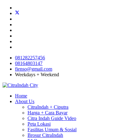
081282257456
08164803147
fienso@gmail.com
Weekdays + Weekend
Home
About Us
CitraIndah + Ciputra
Harga + Cara Bayar
Citra Indah Guide Video
Peta Lokasi
Fasilitas Umum & Sosial
Brosur CitraIndah