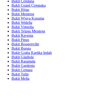
Bukit Cendana
Bukit Grand Cempaka
Bukit Hijau
Bukit Menteng
Bukit Wjaya Kusuma
Bukit Widelia
Bukit Vignolia
Bukit Telaga Menteng
Bukit Ravenia
Bukit Pinus
Bukit Bougenville
Bukit Bunga
Bukit Graha Kartika Indah
Bukit Gladiola
Bukit Rasamala
Bukit Gardenia
Bukit Cemara
Bukit Tulip
Bukit Melia