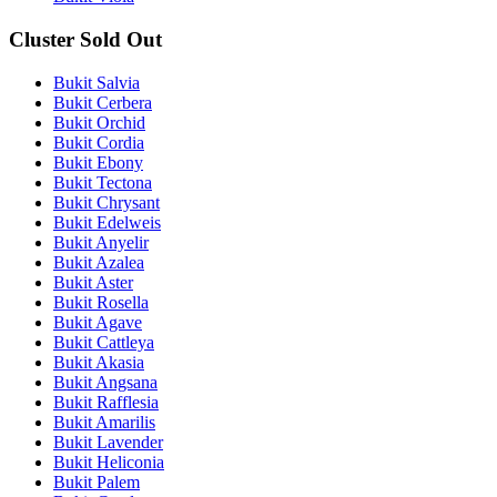
Cluster Sold Out
Bukit Salvia
Bukit Cerbera
Bukit Orchid
Bukit Cordia
Bukit Ebony
Bukit Tectona
Bukit Chrysant
Bukit Edelweis
Bukit Anyelir
Bukit Azalea
Bukit Aster
Bukit Rosella
Bukit Agave
Bukit Cattleya
Bukit Akasia
Bukit Angsana
Bukit Rafflesia
Bukit Amarilis
Bukit Lavender
Bukit Heliconia
Bukit Palem