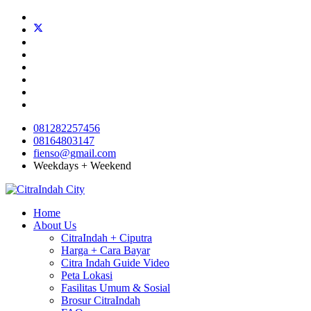
081282257456
08164803147
fienso@gmail.com
Weekdays + Weekend
Home
About Us
CitraIndah + Ciputra
Harga + Cara Bayar
Citra Indah Guide Video
Peta Lokasi
Fasilitas Umum & Sosial
Brosur CitraIndah