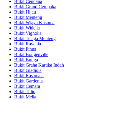
Bukit Cendana
Bukit Grand Cempaka
Bukit Hijau
Bukit Menteng
Bukit Wjaya Kusuma
Bukit Widelia
Bukit Vignolia
Bukit Telaga Menteng
Bukit Ravenia
Bukit Pinus
Bukit Bougenville
Bukit Bunga
Bukit Graha Kartika Indah
Bukit Gladiola
Bukit Rasamala
Bukit Gardenia
Bukit Cemara
Bukit Tulip
Bukit Melia