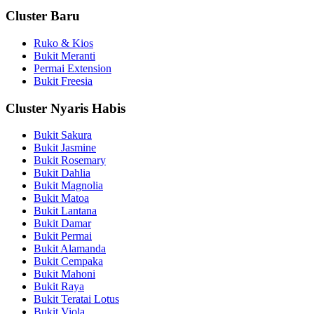
Cluster Baru
Ruko & Kios
Bukit Meranti
Permai Extension
Bukit Freesia
Cluster Nyaris Habis
Bukit Sakura
Bukit Jasmine
Bukit Rosemary
Bukit Dahlia
Bukit Magnolia
Bukit Matoa
Bukit Lantana
Bukit Damar
Bukit Permai
Bukit Alamanda
Bukit Cempaka
Bukit Mahoni
Bukit Raya
Bukit Teratai Lotus
Bukit Viola