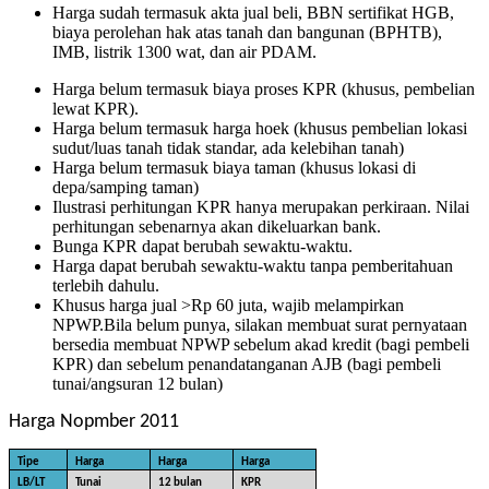
Harga sudah termasuk akta jual beli, BBN sertifikat HGB,
biaya perolehan hak atas tanah dan bangunan (BPHTB),
IMB, listrik 1300 wat, dan air PDAM.
Harga belum termasuk biaya proses KPR (khusus, pembelian
lewat KPR).
Harga belum termasuk harga hoek (khusus pembelian lokasi
sudut/luas tanah tidak standar, ada kelebihan tanah)
Harga belum termasuk biaya taman (khusus lokasi di
depa/samping taman)
Ilustrasi perhitungan KPR hanya merupakan perkiraan. Nilai
perhitungan sebenarnya akan dikeluarkan bank.
Bunga KPR dapat berubah sewaktu-waktu.
Harga dapat berubah sewaktu-waktu tanpa pemberitahuan
terlebih dahulu.
Khusus harga jual >Rp 60 juta, wajib melampirkan
NPWP.Bila belum punya, silakan membuat surat pernyataan
bersedia membuat NPWP sebelum akad kredit (bagi pembeli
KPR) dan sebelum penandatanganan AJB (bagi pembeli
tunai/angsuran 12 bulan)
Harga Nopmber 2011
Tipe
Harga
Harga
Harga
LB/LT
Tunai
12 bulan
KPR