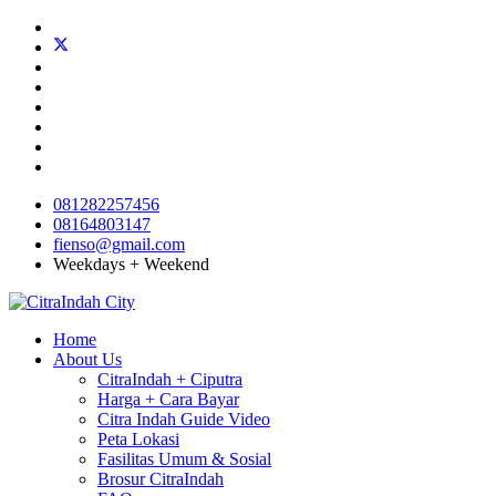
081282257456
08164803147
fienso@gmail.com
Weekdays + Weekend
Home
About Us
CitraIndah + Ciputra
Harga + Cara Bayar
Citra Indah Guide Video
Peta Lokasi
Fasilitas Umum & Sosial
Brosur CitraIndah