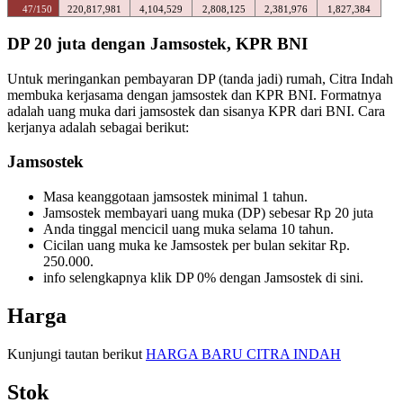
47/150
220,817,981
4,104,529
2,808,125
2,381,976
1,827,384
DP 20 juta dengan Jamsostek, KPR BNI
Untuk meringankan pembayaran DP (tanda jadi) rumah, Citra Indah
membuka kerjasama dengan jamsostek dan KPR BNI. Formatnya
adalah uang muka dari jamsostek dan sisanya KPR dari BNI. Cara
kerjanya adalah sebagai berikut:
Jamsostek
Masa keanggotaan jamsostek minimal 1 tahun.
Jamsostek membayari uang muka (DP) sebesar Rp 20 juta
Anda tinggal mencicil uang muka selama 10 tahun.
Cicilan uang muka ke Jamsostek per bulan sekitar Rp.
250.000.
info selengkapnya klik DP 0% dengan Jamsostek di sini.
Harga
Kunjungi tautan berikut
HARGA BARU CITRA INDAH
Stok