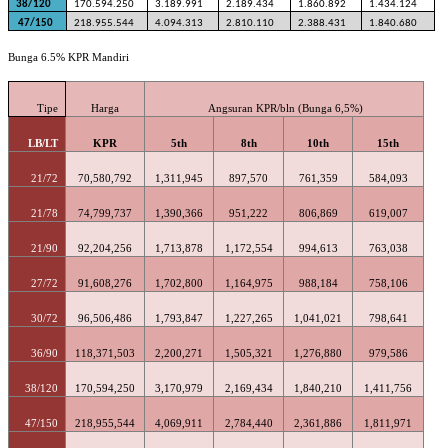
38/120
170.594.250
3.189.991
2.189.434
1.860.892
1.434.124
47/150
218.955.544
4.094.313
2.810.110
2.388.431
1.840.680
Bunga 6.5% KPR Mandiri
Tipe
Harga
Angsuran KPR/bln (Bunga 6,5%)
LB/LT
KPR
5th
8th
10th
15th
21/72
70,580,792
1,311,945
897,570
761,359
584,093
21/78
74,799,737
1,390,366
951,222
806,869
619,007
21/90
92,204,256
1,713,878
1,172,554
994,613
763,038
27/72
91,608,276
1,702,800
1,164,975
988,184
758,106
30/72
96,506,486
1,793,847
1,227,265
1,041,021
798,641
36/90
118,371,503
2,200,271
1,505,321
1,276,880
979,586
38/120
170,594,250
3,170,979
2,169,434
1,840,210
1,411,756
47/150
218,955,544
4,069,911
2,784,440
2,361,886
1,811,971