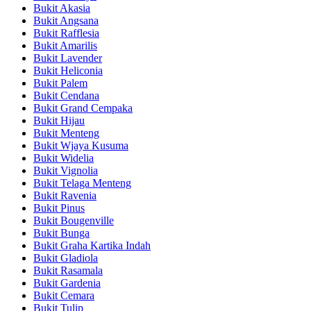
Bukit Akasia
Bukit Angsana
Bukit Rafflesia
Bukit Amarilis
Bukit Lavender
Bukit Heliconia
Bukit Palem
Bukit Cendana
Bukit Grand Cempaka
Bukit Hijau
Bukit Menteng
Bukit Wjaya Kusuma
Bukit Widelia
Bukit Vignolia
Bukit Telaga Menteng
Bukit Ravenia
Bukit Pinus
Bukit Bougenville
Bukit Bunga
Bukit Graha Kartika Indah
Bukit Gladiola
Bukit Rasamala
Bukit Gardenia
Bukit Cemara
Bukit Tulip