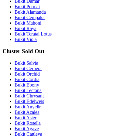
Bukit Damar
Bukit Permai
Bukit Alamanda
Bukit Cempaka
Bukit Mahoni
Bukit Raya
Bukit Teratai Lotus
Bukit Viola
Cluster Sold Out
Bukit Salvia
Bukit Cerbera
Bukit Orchid
Bukit Cordia
Bukit Ebony
Bukit Tectona
Bukit Chrysant
Bukit Edelweis
Bukit Anyelir
Bukit Azalea
Bukit Aster
Bukit Rosella
Bukit Agave
Bukit Cattleya