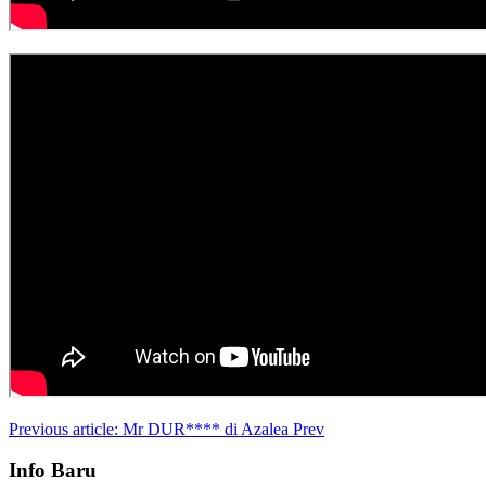
Previous article: Mr DUR**** di Azalea
Prev
Info Baru