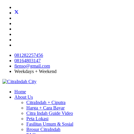
081282257456
08164803147
fienso@gmail.com
Weekdays + Weekend
Home
About Us
CitraIndah + Ciputra
Harga + Cara Bayar
Citra Indah Guide Video
Peta Lokasi
Fasilitas Umum & Sosial
Brosur CitraIndah