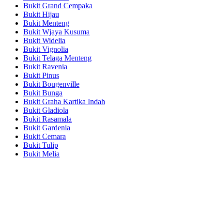
Bukit Grand Cempaka
Bukit Hijau
Bukit Menteng
Bukit Wjaya Kusuma
Bukit Widelia
Bukit Vignolia
Bukit Telaga Menteng
Bukit Ravenia
Bukit Pinus
Bukit Bougenville
Bukit Bunga
Bukit Graha Kartika Indah
Bukit Gladiola
Bukit Rasamala
Bukit Gardenia
Bukit Cemara
Bukit Tulip
Bukit Melia