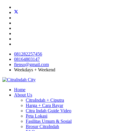
081282257456
08164803147
fienso@gmail.com
Weekdays + Weekend
Home
About Us
CitraIndah + Ciputra
Harga + Cara Bayar
Citra Indah Guide Video
Peta Lokasi
Fasilitas Umum & Sosial
Brosur CitraIndah