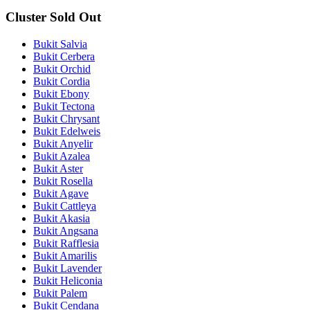
Cluster Sold Out
Bukit Salvia
Bukit Cerbera
Bukit Orchid
Bukit Cordia
Bukit Ebony
Bukit Tectona
Bukit Chrysant
Bukit Edelweis
Bukit Anyelir
Bukit Azalea
Bukit Aster
Bukit Rosella
Bukit Agave
Bukit Cattleya
Bukit Akasia
Bukit Angsana
Bukit Rafflesia
Bukit Amarilis
Bukit Lavender
Bukit Heliconia
Bukit Palem
Bukit Cendana