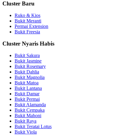
Cluster Baru
Ruko & Kios
Bukit Meranti
Permai Extension
Bukit Freesia
Cluster Nyaris Habis
Bukit Sakura
Bukit Jasmine
Bukit Rosemary
Bukit Dahlia
Bukit Magnolia
Bukit Matoa
Bukit Lantana
Bukit Damar
Bukit Permai
Bukit Alamanda
Bukit Cempaka
Bukit Mahoni
Bukit Raya
Bukit Teratai Lotus
Bukit Viola