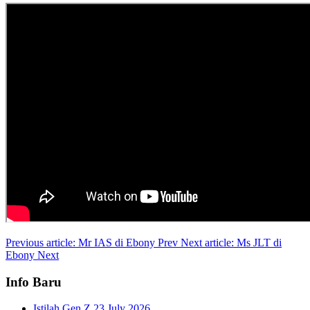
Previous article: Mr IAS di Ebony
Prev
Next article: Ms JLT di
Ebony
Next
Info Baru
Istilah Gen Z
23 July 2026