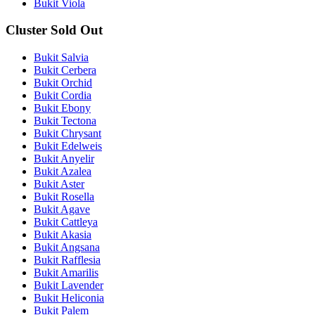
Bukit Viola
Cluster Sold Out
Bukit Salvia
Bukit Cerbera
Bukit Orchid
Bukit Cordia
Bukit Ebony
Bukit Tectona
Bukit Chrysant
Bukit Edelweis
Bukit Anyelir
Bukit Azalea
Bukit Aster
Bukit Rosella
Bukit Agave
Bukit Cattleya
Bukit Akasia
Bukit Angsana
Bukit Rafflesia
Bukit Amarilis
Bukit Lavender
Bukit Heliconia
Bukit Palem