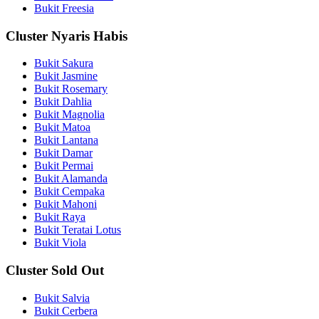
Bukit Freesia
Cluster Nyaris Habis
Bukit Sakura
Bukit Jasmine
Bukit Rosemary
Bukit Dahlia
Bukit Magnolia
Bukit Matoa
Bukit Lantana
Bukit Damar
Bukit Permai
Bukit Alamanda
Bukit Cempaka
Bukit Mahoni
Bukit Raya
Bukit Teratai Lotus
Bukit Viola
Cluster Sold Out
Bukit Salvia
Bukit Cerbera