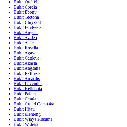
Bukit Orchid
Bukit Cordia
Bukit Ebony
Bukit Tectona
Bukit Chrysant
Bukit Edelweis
Bukit Anyelir
Bukit Azalea
Bukit Aster
Bukit Rosella
Bukit Agave
Bukit Cattleya
Bukit Akasia
Bukit Angsana
Bukit Rafflesia
Bukit Amarilis
Bukit Lavender
Bukit Heliconia
Bukit Palem
Bukit Cendana
Bukit Grand Cempaka
Bukit Hijau
Bukit Menteng
Bukit Wjaya Kusuma
Bukit Widelia