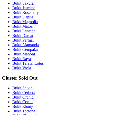
Bukit Sakura
Bukit Jasmine
Bukit Rosemary
Bukit Dahlia
Bukit Magnolia
Bukit Matoa
Bukit Lantana
Bukit Damar
Bukit Permai
Bukit Alamanda
Bukit Cempaka
Bukit Mahoni
Bukit Raya
Bukit Teratai Lotus
Bukit Viola
Cluster Sold Out
Bukit Salvia
Bukit Cerbera
Bukit Orchid
Bukit Cordia
Bukit Ebony
Bukit Tectona