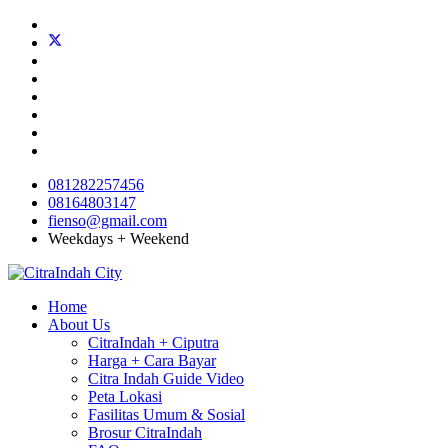
081282257456
08164803147
fienso@gmail.com
Weekdays + Weekend
Home
About Us
CitraIndah + Ciputra
Harga + Cara Bayar
Citra Indah Guide Video
Peta Lokasi
Fasilitas Umum & Sosial
Brosur CitraIndah