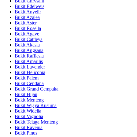
Bukit Chrysant
Bukit Edelweis
Bukit Anyelir
Bukit Azalea
Bukit Aster
Bukit Rosella
Bukit Agave
Bukit Cattleya
Bukit Akasia
Bukit Angsana
Bukit Rafflesia
Bukit Amarilis
Bukit Lavender
Bukit Heliconia
Bukit Palem
Bukit Cendana
Bukit Grand Cempaka
Bukit Hijau
Bukit Menteng
Bukit Wjaya Kusuma
Bukit Widelia
Bukit Vignolia
Bukit Telaga Menteng
Bukit Ravenia
Bukit Pinus