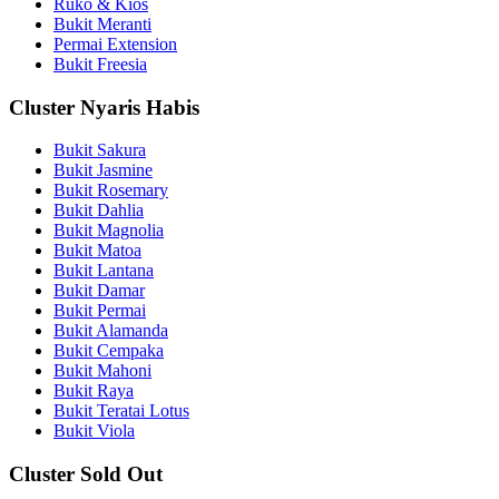
Ruko & Kios
Bukit Meranti
Permai Extension
Bukit Freesia
Cluster Nyaris Habis
Bukit Sakura
Bukit Jasmine
Bukit Rosemary
Bukit Dahlia
Bukit Magnolia
Bukit Matoa
Bukit Lantana
Bukit Damar
Bukit Permai
Bukit Alamanda
Bukit Cempaka
Bukit Mahoni
Bukit Raya
Bukit Teratai Lotus
Bukit Viola
Cluster Sold Out