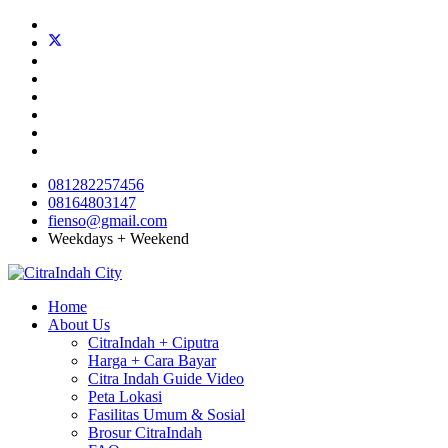
081282257456
08164803147
fienso@gmail.com
Weekdays + Weekend
Home
About Us
CitraIndah + Ciputra
Harga + Cara Bayar
Citra Indah Guide Video
Peta Lokasi
Fasilitas Umum & Sosial
Brosur CitraIndah