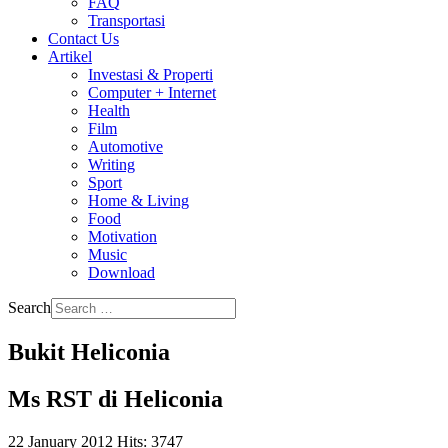
FAQ
Transportasi
Contact Us
Artikel
Investasi & Properti
Computer + Internet
Health
Film
Automotive
Writing
Sport
Home & Living
Food
Motivation
Music
Download
Search
Bukit Heliconia
Ms RST di Heliconia
22 January 2012
Hits: 3747