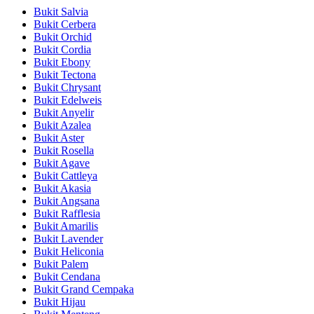
Bukit Salvia
Bukit Cerbera
Bukit Orchid
Bukit Cordia
Bukit Ebony
Bukit Tectona
Bukit Chrysant
Bukit Edelweis
Bukit Anyelir
Bukit Azalea
Bukit Aster
Bukit Rosella
Bukit Agave
Bukit Cattleya
Bukit Akasia
Bukit Angsana
Bukit Rafflesia
Bukit Amarilis
Bukit Lavender
Bukit Heliconia
Bukit Palem
Bukit Cendana
Bukit Grand Cempaka
Bukit Hijau