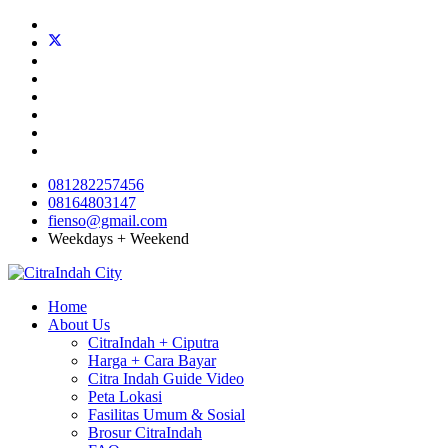
081282257456
08164803147
fienso@gmail.com
Weekdays + Weekend
Home
About Us
CitraIndah + Ciputra
Harga + Cara Bayar
Citra Indah Guide Video
Peta Lokasi
Fasilitas Umum & Sosial
Brosur CitraIndah