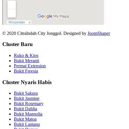
© 2020 CitraIndah City Jonggol. Designed by
JoomShaper
Cluster Baru
Ruko & Kios
Bukit Meranti
Permai Extension
Bukit Freesia
Cluster Nyaris Habis
Bukit Sakura
Bukit Jasmine
Bukit Rosemary
Bukit Dahlia
Bukit Magnolia
Bukit Matoa
Bukit Lantana