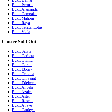
Bukit Damar
Bukit Permai
Bukit Alamanda
Bukit Cempaka
Bukit Mahoni
Bukit Raya
Bukit Teratai Lotus
Bukit Viola
Cluster Sold Out
Bukit Salvia
Bukit Cerbera
Bukit Orchid
Bukit Cordia
Bukit Ebony
Bukit Tectona
Bukit Chrysant
Bukit Edelweis
Bukit Anyelir
Bukit Azalea
Bukit Aster
Bukit Rosella
Bukit Agave
Bukit Cattleya