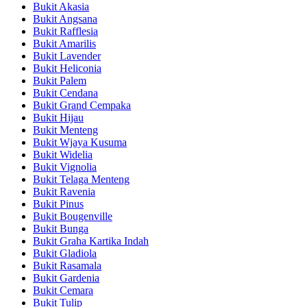
Bukit Akasia
Bukit Angsana
Bukit Rafflesia
Bukit Amarilis
Bukit Lavender
Bukit Heliconia
Bukit Palem
Bukit Cendana
Bukit Grand Cempaka
Bukit Hijau
Bukit Menteng
Bukit Wjaya Kusuma
Bukit Widelia
Bukit Vignolia
Bukit Telaga Menteng
Bukit Ravenia
Bukit Pinus
Bukit Bougenville
Bukit Bunga
Bukit Graha Kartika Indah
Bukit Gladiola
Bukit Rasamala
Bukit Gardenia
Bukit Cemara
Bukit Tulip