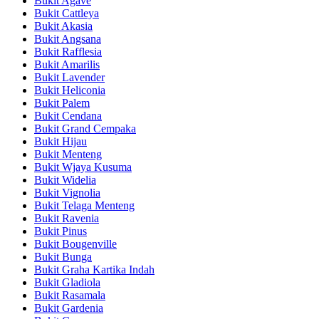
Bukit Agave
Bukit Cattleya
Bukit Akasia
Bukit Angsana
Bukit Rafflesia
Bukit Amarilis
Bukit Lavender
Bukit Heliconia
Bukit Palem
Bukit Cendana
Bukit Grand Cempaka
Bukit Hijau
Bukit Menteng
Bukit Wjaya Kusuma
Bukit Widelia
Bukit Vignolia
Bukit Telaga Menteng
Bukit Ravenia
Bukit Pinus
Bukit Bougenville
Bukit Bunga
Bukit Graha Kartika Indah
Bukit Gladiola
Bukit Rasamala
Bukit Gardenia