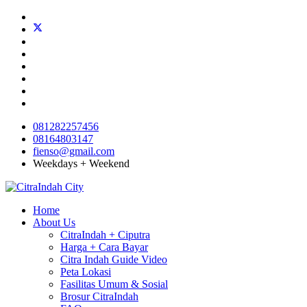
081282257456
08164803147
fienso@gmail.com
Weekdays + Weekend
Home
About Us
CitraIndah + Ciputra
Harga + Cara Bayar
Citra Indah Guide Video
Peta Lokasi
Fasilitas Umum & Sosial
Brosur CitraIndah