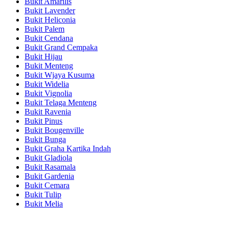
Bukit Amarilis
Bukit Lavender
Bukit Heliconia
Bukit Palem
Bukit Cendana
Bukit Grand Cempaka
Bukit Hijau
Bukit Menteng
Bukit Wjaya Kusuma
Bukit Widelia
Bukit Vignolia
Bukit Telaga Menteng
Bukit Ravenia
Bukit Pinus
Bukit Bougenville
Bukit Bunga
Bukit Graha Kartika Indah
Bukit Gladiola
Bukit Rasamala
Bukit Gardenia
Bukit Cemara
Bukit Tulip
Bukit Melia