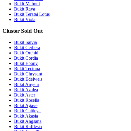
Bukit Mahoni
Bukit Raya
Bukit Teratai Lotus
Bukit Viola
Cluster Sold Out
Bukit Salvia
Bukit Cerbera
Bukit Orchid
Bukit Cordia
Bukit Ebony
Bukit Tectona
Bukit Chrysant
Bukit Edelweis
Bukit Anyelir
Bukit Azalea
Bukit Aster
Bukit Rosella
Bukit Agave
Bukit Cattleya
Bukit Akasia
Bukit Angsana
Bukit Rafflesia