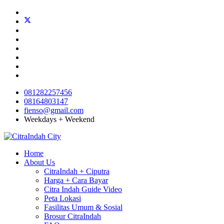
081282257456
08164803147
fienso@gmail.com
Weekdays + Weekend
Home
About Us
CitraIndah + Ciputra
Harga + Cara Bayar
Citra Indah Guide Video
Peta Lokasi
Fasilitas Umum & Sosial
Brosur CitraIndah