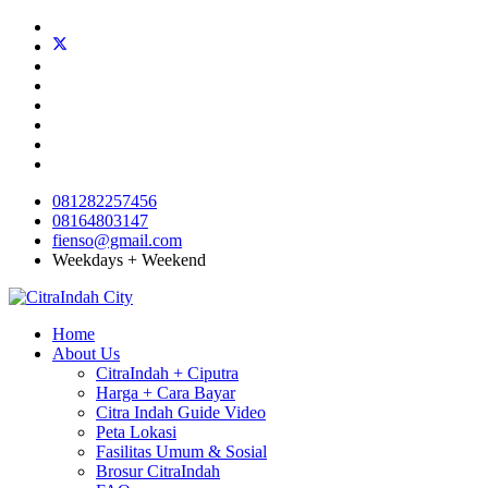
081282257456
08164803147
fienso@gmail.com
Weekdays + Weekend
Home
About Us
CitraIndah + Ciputra
Harga + Cara Bayar
Citra Indah Guide Video
Peta Lokasi
Fasilitas Umum & Sosial
Brosur CitraIndah