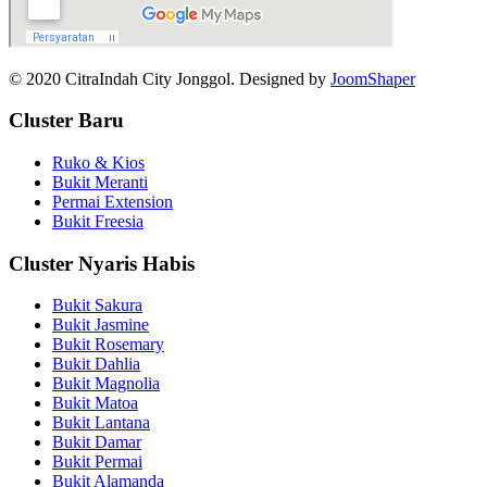
© 2020 CitraIndah City Jonggol. Designed by
JoomShaper
Cluster Baru
Ruko & Kios
Bukit Meranti
Permai Extension
Bukit Freesia
Cluster Nyaris Habis
Bukit Sakura
Bukit Jasmine
Bukit Rosemary
Bukit Dahlia
Bukit Magnolia
Bukit Matoa
Bukit Lantana
Bukit Damar
Bukit Permai
Bukit Alamanda