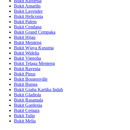
Bukit Rafflesia
Bukit Amarilis
Bukit Lavender
Bukit Heliconia
Bukit Palem
Bukit Cendana
Bukit Grand Cempaka
Bukit Hijau
Bukit Menteng
Bukit Wjaya Kusuma
Bukit Widelia
Bukit Vignolia
Bukit Telaga Menteng
Bukit Ravenia
Bukit Pinus
Bukit Bougenville
Bukit Bunga
Bukit Graha Kartika Indah
Bukit Gladiola
Bukit Rasamala
Bukit Gardenia
Bukit Cemara
Bukit Tulip
Bukit Melia