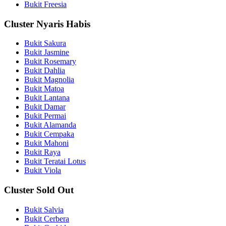
Bukit Freesia
Cluster Nyaris Habis
Bukit Sakura
Bukit Jasmine
Bukit Rosemary
Bukit Dahlia
Bukit Magnolia
Bukit Matoa
Bukit Lantana
Bukit Damar
Bukit Permai
Bukit Alamanda
Bukit Cempaka
Bukit Mahoni
Bukit Raya
Bukit Teratai Lotus
Bukit Viola
Cluster Sold Out
Bukit Salvia
Bukit Cerbera