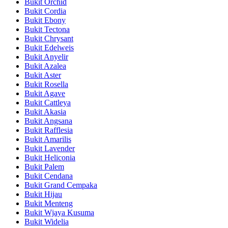
Bukit Orchid
Bukit Cordia
Bukit Ebony
Bukit Tectona
Bukit Chrysant
Bukit Edelweis
Bukit Anyelir
Bukit Azalea
Bukit Aster
Bukit Rosella
Bukit Agave
Bukit Cattleya
Bukit Akasia
Bukit Angsana
Bukit Rafflesia
Bukit Amarilis
Bukit Lavender
Bukit Heliconia
Bukit Palem
Bukit Cendana
Bukit Grand Cempaka
Bukit Hijau
Bukit Menteng
Bukit Wjaya Kusuma
Bukit Widelia