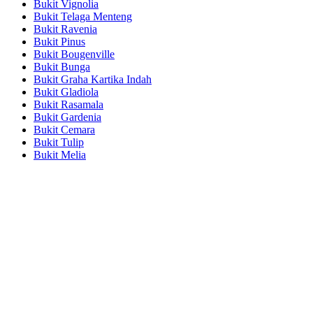
Bukit Vignolia
Bukit Telaga Menteng
Bukit Ravenia
Bukit Pinus
Bukit Bougenville
Bukit Bunga
Bukit Graha Kartika Indah
Bukit Gladiola
Bukit Rasamala
Bukit Gardenia
Bukit Cemara
Bukit Tulip
Bukit Melia