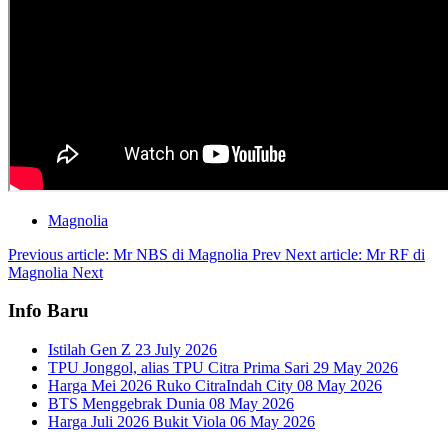
Magnolia
Previous article: Mr NBS di Magnolia
Prev
Next article: Mr RF di
Magnolia
Next
Info Baru
Istilah Gen Z
23 July 2026
TPU Jonggol, alias TPU Citra Prima Sari
29 May 2026
Harga Mei 2026 Ruko CitraIndah City
08 May 2026
BTS Menggebrak Dunia
08 May 2026
Harga Juli 2026 Bukit Viola
06 May 2026