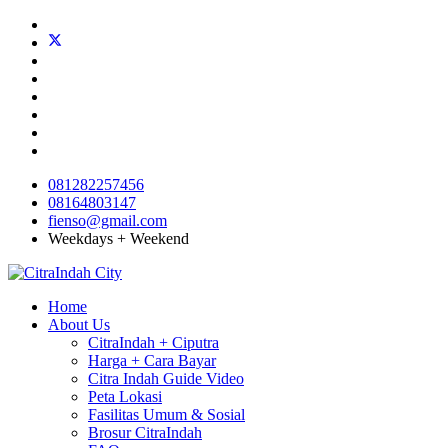
081282257456
08164803147
fienso@gmail.com
Weekdays + Weekend
Home
About Us
CitraIndah + Ciputra
Harga + Cara Bayar
Citra Indah Guide Video
Peta Lokasi
Fasilitas Umum & Sosial
Brosur CitraIndah