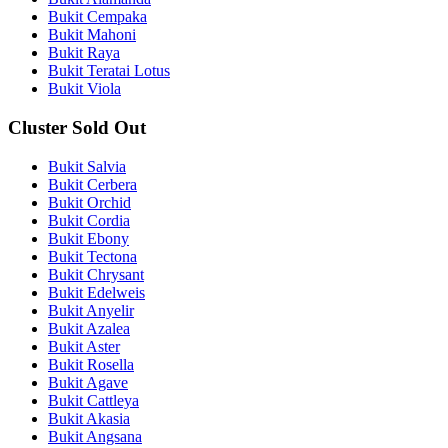
Bukit Cempaka
Bukit Mahoni
Bukit Raya
Bukit Teratai Lotus
Bukit Viola
Cluster Sold Out
Bukit Salvia
Bukit Cerbera
Bukit Orchid
Bukit Cordia
Bukit Ebony
Bukit Tectona
Bukit Chrysant
Bukit Edelweis
Bukit Anyelir
Bukit Azalea
Bukit Aster
Bukit Rosella
Bukit Agave
Bukit Cattleya
Bukit Akasia
Bukit Angsana