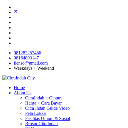
081282257456
08164803147
fienso@gmail.com
Weekdays + Weekend
Home
About Us
CitraIndah + Ciputra
Harga + Cara Bayar
Citra Indah Guide Video
Peta Lokasi
Fasilitas Umum & Sosial
Brosur CitraIndah