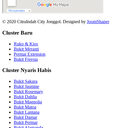
© 2020 CitraIndah City Jonggol. Designed by
JoomShaper
Cluster Baru
Ruko & Kios
Bukit Meranti
Permai Extension
Bukit Freesia
Cluster Nyaris Habis
Bukit Sakura
Bukit Jasmine
Bukit Rosemary
Bukit Dahlia
Bukit Magnolia
Bukit Matoa
Bukit Lantana
Bukit Damar
Bukit Permai
Bukit Alamanda