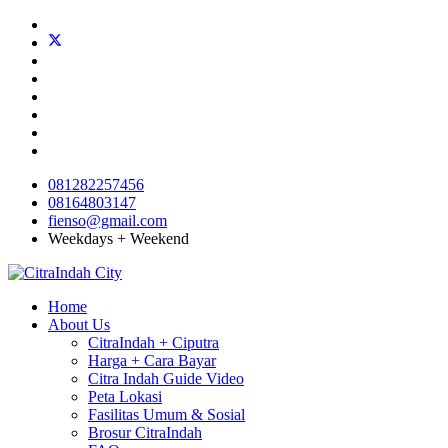
081282257456
08164803147
fienso@gmail.com
Weekdays + Weekend
Home
About Us
CitraIndah + Ciputra
Harga + Cara Bayar
Citra Indah Guide Video
Peta Lokasi
Fasilitas Umum & Sosial
Brosur CitraIndah