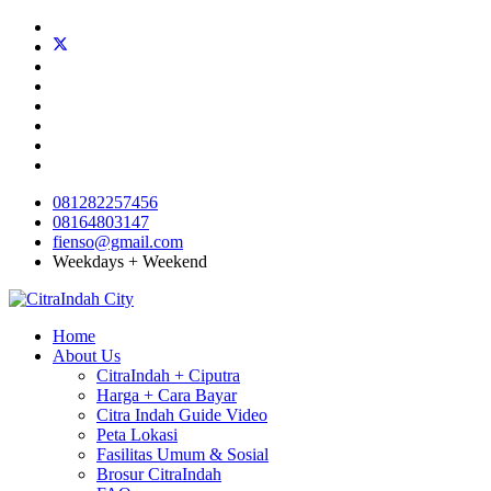
081282257456
08164803147
fienso@gmail.com
Weekdays + Weekend
Home
About Us
CitraIndah + Ciputra
Harga + Cara Bayar
Citra Indah Guide Video
Peta Lokasi
Fasilitas Umum & Sosial
Brosur CitraIndah