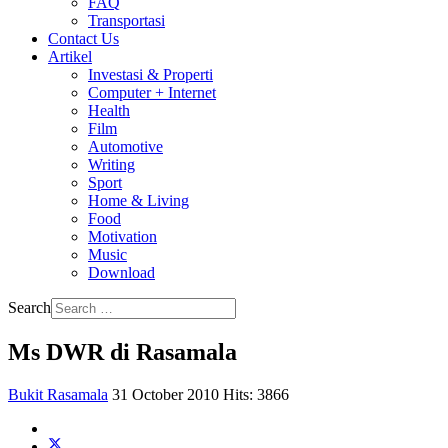
FAQ
Transportasi
Contact Us
Artikel
Investasi & Properti
Computer + Internet
Health
Film
Automotive
Writing
Sport
Home & Living
Food
Motivation
Music
Download
Search
Ms DWR di Rasamala
Bukit Rasamala
31 October 2010
Hits: 3866