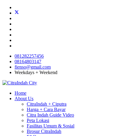
081282257456
08164803147
fienso@gmail.com
Weekdays + Weekend
Home
About Us
CitraIndah + Ciputra
Harga + Cara Bayar
Citra Indah Guide Video
Peta Lokasi
Fasilitas Umum & Sosial
Brosur CitraIndah