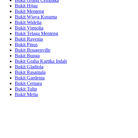
Bukit Grand Cempaka
Bukit Hijau
Bukit Menteng
Bukit Wjaya Kusuma
Bukit Widelia
Bukit Vignolia
Bukit Telaga Menteng
Bukit Ravenia
Bukit Pinus
Bukit Bougenville
Bukit Bunga
Bukit Graha Kartika Indah
Bukit Gladiola
Bukit Rasamala
Bukit Gardenia
Bukit Cemara
Bukit Tulip
Bukit Melia