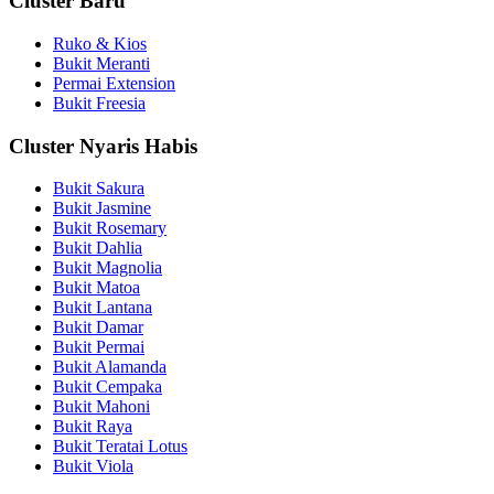
Cluster Baru
Ruko & Kios
Bukit Meranti
Permai Extension
Bukit Freesia
Cluster Nyaris Habis
Bukit Sakura
Bukit Jasmine
Bukit Rosemary
Bukit Dahlia
Bukit Magnolia
Bukit Matoa
Bukit Lantana
Bukit Damar
Bukit Permai
Bukit Alamanda
Bukit Cempaka
Bukit Mahoni
Bukit Raya
Bukit Teratai Lotus
Bukit Viola