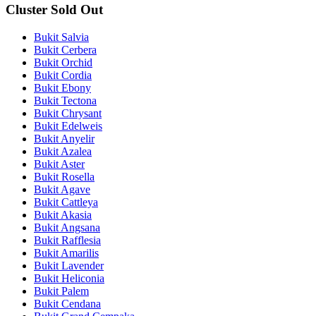
Cluster Sold Out
Bukit Salvia
Bukit Cerbera
Bukit Orchid
Bukit Cordia
Bukit Ebony
Bukit Tectona
Bukit Chrysant
Bukit Edelweis
Bukit Anyelir
Bukit Azalea
Bukit Aster
Bukit Rosella
Bukit Agave
Bukit Cattleya
Bukit Akasia
Bukit Angsana
Bukit Rafflesia
Bukit Amarilis
Bukit Lavender
Bukit Heliconia
Bukit Palem
Bukit Cendana