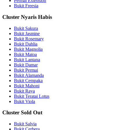
Permai Extension
Bukit Freesia
Cluster Nyaris Habis
Bukit Sakura
Bukit Jasmine
Bukit Rosemary
Bukit Dahlia
Bukit Magnolia
Bukit Matoa
Bukit Lantana
Bukit Damar
Bukit Permai
Bukit Alamanda
Bukit Cempaka
Bukit Mahoni
Bukit Raya
Bukit Teratai Lotus
Bukit Viola
Cluster Sold Out
Bukit Salvia
Bukit Cerbera