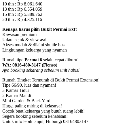
10 thn : Rp 8.061.640
13 thn : Rp 6.554.059
15 thn : Rp 5.889.762
20 thn : Rp 4.825.116
Kenapa harus pilih Bukit Permai Ext?
Kawasan premium
Udara sejuk & view asri
Akses mudah & dilalui shuttle bus
Lingkungan keluarga yang nyaman
Rumah tipe
Permai 6
selalu cepat diburu!
WA: 0816-480-3147 (Fienso)
Ayo booking sekarang sebelum unit habis!
Rumah Tingkat Termurah di Bukit Permai Extension!
Tipe 66/90, luas dan nyaman!
3 Kamar Tidur
2 Kamar Mandi
Mini Garden & Back Yard
Harga paling miring di kelasnya!
Cocok buat keluarga yang butuh ruang lebih!
Segera booking sebelum kehabisan!
Untuk info lebih lanjut, Hubungi 08164803147