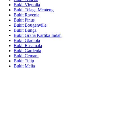
Bukit Vignolia
Bukit Telaga Menteng
Bukit Ravenia
Bukit Pinus
Bukit Bougenville
Bukit Bunga
Bukit Graha Kartika Indah
Bukit Gladiola
Bukit Rasamala
Bukit Gardenia
Bukit Cemara
Bukit Tulip
Bukit Melia