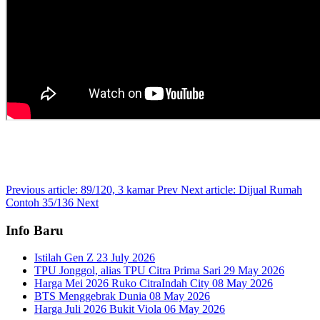
Previous article: 89/120, 3 kamar
Prev
Next article: Dijual Rumah
Contoh 35/136
Next
Info Baru
Istilah Gen Z
23 July 2026
TPU Jonggol, alias TPU Citra Prima Sari
29 May 2026
Harga Mei 2026 Ruko CitraIndah City
08 May 2026
BTS Menggebrak Dunia
08 May 2026
Harga Juli 2026 Bukit Viola
06 May 2026