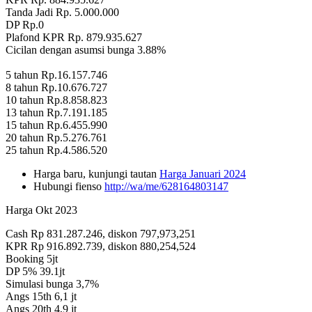
Tanda Jadi Rp. 5.000.000
DP Rp.0
Plafond KPR Rp. 879.935.627
Cicilan dengan asumsi bunga 3.88%
5 tahun Rp.16.157.746
8 tahun Rp.10.676.727
10 tahun Rp.8.858.823
13 tahun Rp.7.191.185
15 tahun Rp.6.455.990
20 tahun Rp.5.276.761
25 tahun Rp.4.586.520
Harga baru, kunjungi tautan
Harga Januari 2024
Hubungi fienso
http://wa/me/628164803147
Harga Okt 2023
Cash Rp 831.287.246, diskon 797,973,251
KPR Rp 916.892.739, diskon 880,254,524
Booking 5jt
DP 5% 39.1jt
Simulasi bunga 3,7%
Angs 15th 6,1 jt
Angs 20th 4,9 jt