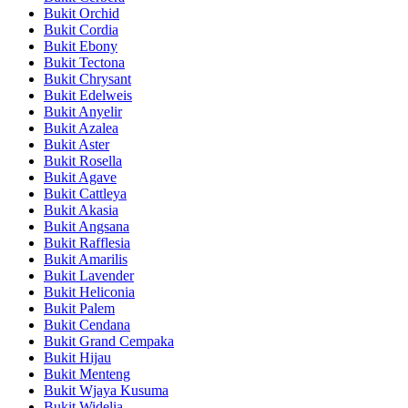
Bukit Orchid
Bukit Cordia
Bukit Ebony
Bukit Tectona
Bukit Chrysant
Bukit Edelweis
Bukit Anyelir
Bukit Azalea
Bukit Aster
Bukit Rosella
Bukit Agave
Bukit Cattleya
Bukit Akasia
Bukit Angsana
Bukit Rafflesia
Bukit Amarilis
Bukit Lavender
Bukit Heliconia
Bukit Palem
Bukit Cendana
Bukit Grand Cempaka
Bukit Hijau
Bukit Menteng
Bukit Wjaya Kusuma
Bukit Widelia