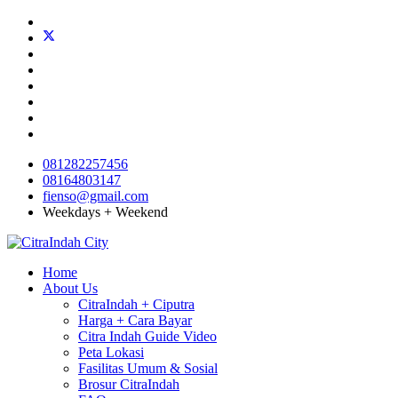
081282257456
08164803147
fienso@gmail.com
Weekdays + Weekend
Home
About Us
CitraIndah + Ciputra
Harga + Cara Bayar
Citra Indah Guide Video
Peta Lokasi
Fasilitas Umum & Sosial
Brosur CitraIndah