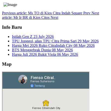
Previous article: Ms TO di Kios Citra Indah Square
Prev
Next
article: Mr Ir BR di Kios Citos
Next
Info Baru
Istilah Gen Z
23 July 2026
TPU Jonggol, alias TPU Citra Prima Sari
29 May 2026
Harga Mei 2026 Ruko CitraIndah City
08 May 2026
BTS Menggebrak Dunia
08 May 2026
Harga Juli 2026 Bukit Viola
06 May 2026
Map