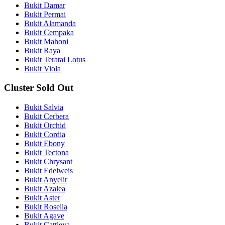
Bukit Damar
Bukit Permai
Bukit Alamanda
Bukit Cempaka
Bukit Mahoni
Bukit Raya
Bukit Teratai Lotus
Bukit Viola
Cluster Sold Out
Bukit Salvia
Bukit Cerbera
Bukit Orchid
Bukit Cordia
Bukit Ebony
Bukit Tectona
Bukit Chrysant
Bukit Edelweis
Bukit Anyelir
Bukit Azalea
Bukit Aster
Bukit Rosella
Bukit Agave
Bukit Cattleya