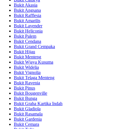
Bukit Akasia
Bukit Angsana
Bukit Rafflesia
Bukit Amarilis
Bukit Lavender
Bukit Heliconia
Bukit Palem
Bukit Cendana
Bukit Grand Cempaka
Bukit Hijau
Bukit Menteng
Bukit Wjaya Kusuma
Bukit Widelia
Bukit Vignolia
Bukit Telaga Menteng
Bukit Ravenia
Bukit Pinus
Bukit Bougenville
Bukit Bunga
Bukit Graha Kartika Indah
Bukit Gladiola
Bukit Rasamala
Bukit Gardenia
Bukit Cemara