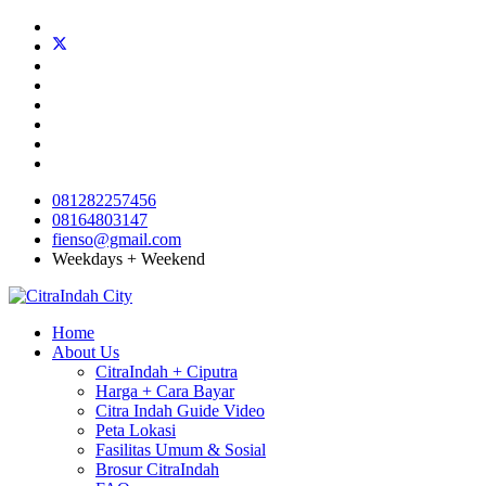
081282257456
08164803147
fienso@gmail.com
Weekdays + Weekend
Home
About Us
CitraIndah + Ciputra
Harga + Cara Bayar
Citra Indah Guide Video
Peta Lokasi
Fasilitas Umum & Sosial
Brosur CitraIndah