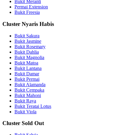
Bukit Meranti
Permai Extension
Bukit Freesia
Cluster Nyaris Habis
Bukit Sakura
Bukit Jasmine
Bukit Rosemary
Bukit Dahlia
Bukit Magnolia
Bukit Matoa
Bukit Lantana
Bukit Damar
Bukit Permai
Bukit Alamanda
Bukit Cempaka
Bukit Mahoni
Bukit Raya
Bukit Teratai Lotus
Bukit Viola
Cluster Sold Out
Bukit Salvia