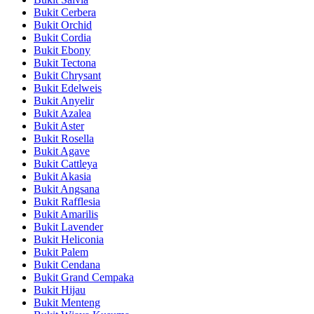
Bukit Cerbera
Bukit Orchid
Bukit Cordia
Bukit Ebony
Bukit Tectona
Bukit Chrysant
Bukit Edelweis
Bukit Anyelir
Bukit Azalea
Bukit Aster
Bukit Rosella
Bukit Agave
Bukit Cattleya
Bukit Akasia
Bukit Angsana
Bukit Rafflesia
Bukit Amarilis
Bukit Lavender
Bukit Heliconia
Bukit Palem
Bukit Cendana
Bukit Grand Cempaka
Bukit Hijau
Bukit Menteng