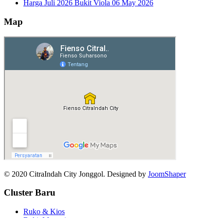
Harga Juli 2026 Bukit Viola
06 May 2026
Map
© 2020 CitraIndah City Jonggol. Designed by
JoomShaper
Cluster Baru
Ruko & Kios