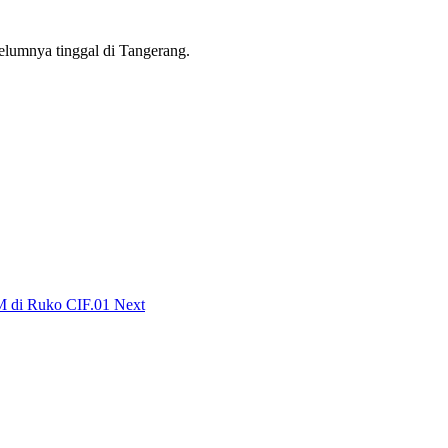
elumnya tinggal di Tangerang.
NM di Ruko CIF.01
Next