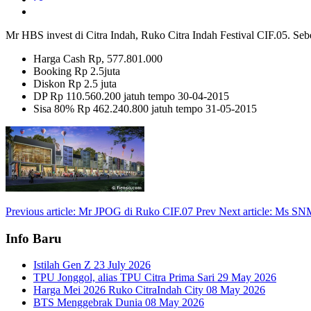
Mr HBS invest di Citra Indah, Ruko Citra Indah Festival CIF.05. Seb
Harga Cash Rp, 577.801.000
Booking Rp 2.5juta
Diskon Rp 2.5 juta
DP Rp 110.560.200 jatuh tempo 30-04-2015
Sisa 80% Rp 462.240.800 jatuh tempo 31-05-2015
Previous article: Mr JPOG di Ruko CIF.07
Prev
Next article: Ms S
Info Baru
Istilah Gen Z
23 July 2026
TPU Jonggol, alias TPU Citra Prima Sari
29 May 2026
Harga Mei 2026 Ruko CitraIndah City
08 May 2026
BTS Menggebrak Dunia
08 May 2026