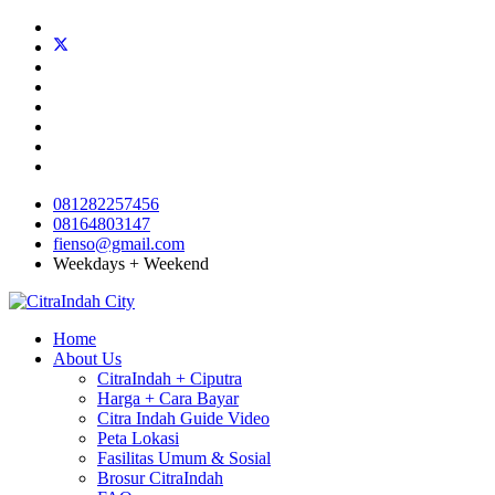
081282257456
08164803147
fienso@gmail.com
Weekdays + Weekend
Home
About Us
CitraIndah + Ciputra
Harga + Cara Bayar
Citra Indah Guide Video
Peta Lokasi
Fasilitas Umum & Sosial
Brosur CitraIndah