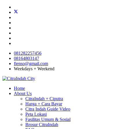
081282257456
08164803147
fienso@gmail.com
Weekdays + Weekend
Home
About Us
CitraIndah + Ciputra
Harga + Cara Bayar
Citra Indah Guide Video
Peta Lokasi
Fasilitas Umum & Sosial
Brosur CitraIndah