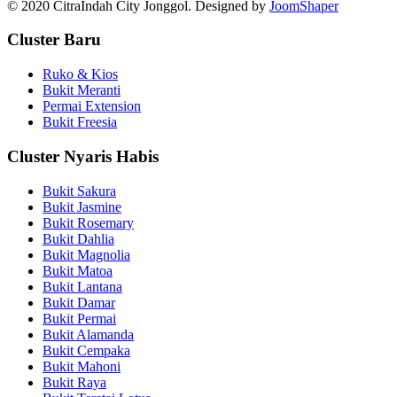
© 2020 CitraIndah City Jonggol. Designed by
JoomShaper
Cluster Baru
Ruko & Kios
Bukit Meranti
Permai Extension
Bukit Freesia
Cluster Nyaris Habis
Bukit Sakura
Bukit Jasmine
Bukit Rosemary
Bukit Dahlia
Bukit Magnolia
Bukit Matoa
Bukit Lantana
Bukit Damar
Bukit Permai
Bukit Alamanda
Bukit Cempaka
Bukit Mahoni
Bukit Raya