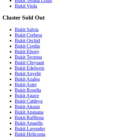
Bukit Teratai Lotus
Bukit Viola
Cluster Sold Out
Bukit Salvia
Bukit Cerbera
Bukit Orchid
Bukit Cordia
Bukit Ebony
Bukit Tectona
Bukit Chrysant
Bukit Edelweis
Bukit Anyelir
Bukit Azalea
Bukit Aster
Bukit Rosella
Bukit Agave
Bukit Cattleya
Bukit Akasia
Bukit Angsana
Bukit Rafflesia
Bukit Amarilis
Bukit Lavender
Bukit Heliconia