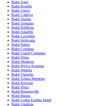
Bukit Aster
Bukit Rosella
Bukit Agave
Bukit Cattleya
Bukit Akasia
Bukit Angsana
Bukit Rafflesia
Bukit Amarilis
Bukit Lavender
Bukit Heliconia
Bukit Palem
Bukit Cendana
Bukit Grand Cempaka
Bukit Hijau
Bukit Menteng
Bukit Wjaya Kusuma
Bukit Widelia
Bukit Vignolia
Bukit Telaga Menteng
Bukit Ravenia
Bukit Pinus
Bukit Bougenville
Bukit Bunga
Bukit Graha Kartika Indah
Bukit Gladiola