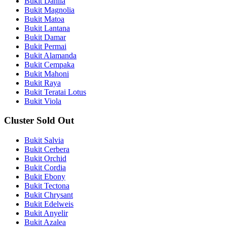
Bukit Dahlia
Bukit Magnolia
Bukit Matoa
Bukit Lantana
Bukit Damar
Bukit Permai
Bukit Alamanda
Bukit Cempaka
Bukit Mahoni
Bukit Raya
Bukit Teratai Lotus
Bukit Viola
Cluster Sold Out
Bukit Salvia
Bukit Cerbera
Bukit Orchid
Bukit Cordia
Bukit Ebony
Bukit Tectona
Bukit Chrysant
Bukit Edelweis
Bukit Anyelir
Bukit Azalea