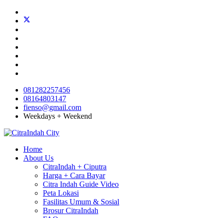
081282257456
08164803147
fienso@gmail.com
Weekdays + Weekend
Home
About Us
CitraIndah + Ciputra
Harga + Cara Bayar
Citra Indah Guide Video
Peta Lokasi
Fasilitas Umum & Sosial
Brosur CitraIndah