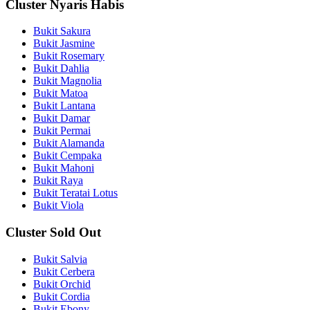
Cluster Nyaris Habis
Bukit Sakura
Bukit Jasmine
Bukit Rosemary
Bukit Dahlia
Bukit Magnolia
Bukit Matoa
Bukit Lantana
Bukit Damar
Bukit Permai
Bukit Alamanda
Bukit Cempaka
Bukit Mahoni
Bukit Raya
Bukit Teratai Lotus
Bukit Viola
Cluster Sold Out
Bukit Salvia
Bukit Cerbera
Bukit Orchid
Bukit Cordia
Bukit Ebony