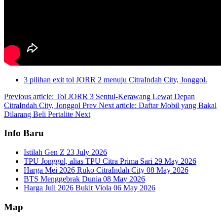
3 pilihan exit tol JORR 2 menuju CitraIndah City, Jonggol.
Previous article: Tol JORR 3 Sentul-Kerawang Lewat Depan
CitraIndah City, Jonggol
Prev
Next article: Daftar Mobil yang Bakal
Dilarang Beli Pertalite
Next
Info Baru
Istilah Gen Z
23 July 2026
TPU Jonggol, alias TPU Citra Prima Sari
29 May 2026
Harga Mei 2026 Ruko CitraIndah City
08 May 2026
BTS Menggebrak Dunia
08 May 2026
Harga Juli 2026 Bukit Viola
06 May 2026
Map