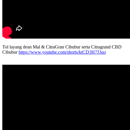
Tol layang dean Mal & CitraGran Cibubur serta Citragrand CBD
Cibubur
https://www.youtube.com/shorts/ktCD3H7J3qo