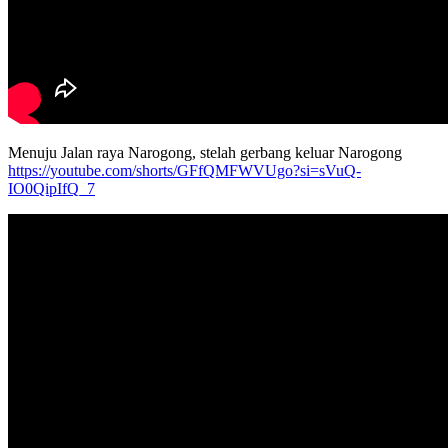
Menuju Jalan raya Narogong, stelah gerbang keluar Narogong
https://youtube.com/shorts/GFfQMFWVUgo?si=sVuQ-
IO0QipIfQ_7