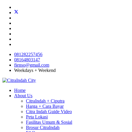
081282257456
08164803147
fienso@gmail.com
Weekdays + Weekend
Home
About Us
CitraIndah + Ciputra
Harga + Cara Bayar
Citra Indah Guide Video
Peta Lokasi
Fasilitas Umum & Sosial
Brosur CitraIndah