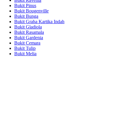
Bukit Ravenia
Bukit Pinus
Bukit Bougenville
Bukit Bunga
Bukit Graha Kartika Indah
Bukit Gladiola
Bukit Rasamala
Bukit Gardenia
Bukit Cemara
Bukit Tulip
Bukit Melia