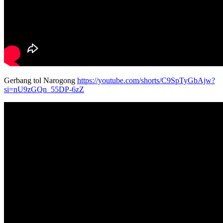
Gerbang tol Narogong
https://youtube.com/shorts/C9SpTyGbAjw?
si=nU9zGQn_55DP-6zZ