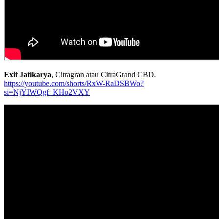
Exit Jatikarya
, Citragran atau CitraGrand CBD.
https://youtube.com/shorts/RxW-RaDSBWo?
si=NjYIWQgf_KHo2VXY