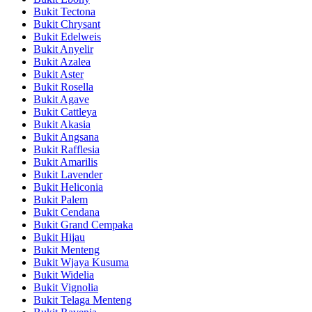
Bukit Tectona
Bukit Chrysant
Bukit Edelweis
Bukit Anyelir
Bukit Azalea
Bukit Aster
Bukit Rosella
Bukit Agave
Bukit Cattleya
Bukit Akasia
Bukit Angsana
Bukit Rafflesia
Bukit Amarilis
Bukit Lavender
Bukit Heliconia
Bukit Palem
Bukit Cendana
Bukit Grand Cempaka
Bukit Hijau
Bukit Menteng
Bukit Wjaya Kusuma
Bukit Widelia
Bukit Vignolia
Bukit Telaga Menteng