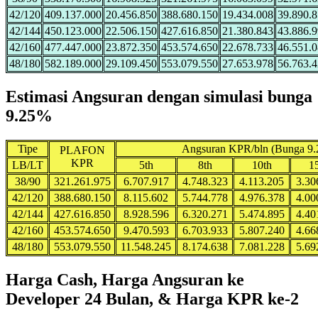
42/120
409.137.000
20.456.850
388.680.150
19.434.008
39.890.
42/144
450.123.000
22.506.150
427.616.850
21.380.843
43.886.
42/160
477.447.000
23.872.350
453.574.650
22.678.733
46.551.
48/180
582.189.000
29.109.450
553.079.550
27.653.978
56.763.
Estimasi Angsuran dengan simulasi bunga
9.25%
Tipe
Angsuran KPR/bln (Bunga 9
PLAFON
KPR
LB/LT
5th
8th
10th
1
38/90
321.261.975
6.707.917
4.748.323
4.113.205
3.30
42/120
388.680.150
8.115.602
5.744.778
4.976.378
4.00
42/144
427.616.850
8.928.596
6.320.271
5.474.895
4.40
42/160
453.574.650
9.470.593
6.703.933
5.807.240
4.66
48/180
553.079.550
11.548.245
8.174.638
7.081.228
5.69
Harga Cash, Harga Angsuran ke
Developer 24 Bulan, & Harga KPR ke-2