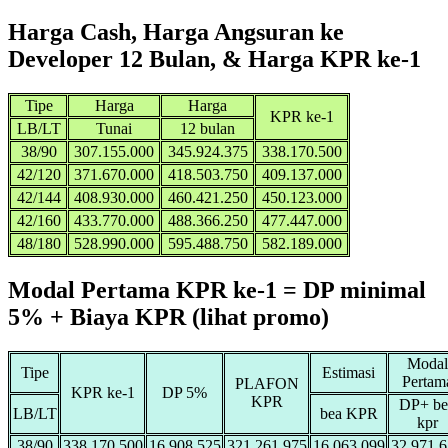
Harga Cash, Harga Angsuran ke
Developer 12 Bulan, & Harga KPR ke-1
Tipe
Harga
Harga
KPR ke-1
LB/LT
Tunai
12 bulan
38/90
307.155.000
345.924.375
338.170.500
42/120
371.670.000
418.503.750
409.137.000
42/144
408.930.000
460.421.250
450.123.000
42/160
433.770.000
488.366.250
477.447.000
48/180
528.990.000
595.488.750
582.189.000
Modal Pertama KPR ke-1 = DP minimal
5% + Biaya KPR (lihat promo)
Modal
Tipe
Estimasi
Pertam
PLAFON
KPR ke-1
DP 5%
KPR
DP+ be
LB/LT
bea KPR
kpr
38/90
338.170.500
16.908.525
321.261.975
16.063.099
32.971.