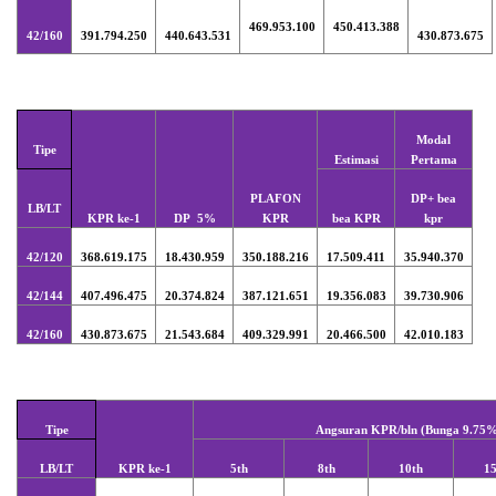
469.953.100
450.413.388
42/160
391.794.250
440.643.531
430.873.675
Modal
Tipe
Estimasi
Pertama
PLAFON
DP+ bea
LB/LT
KPR ke-1
DP 5%
KPR
bea KPR
kpr
42/120
368.619.175
18.430.959
350.188.216
17.509.411
35.940.370
42/144
407.496.475
20.374.824
387.121.651
19.356.083
39.730.906
42/160
430.873.675
21.543.684
409.329.991
20.466.500
42.010.183
Tipe
Angsuran KPR/bln (Bunga 9.75
LB/LT
KPR ke-1
5th
8th
10th
1