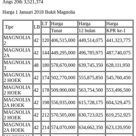
Angs 20th 3,521,374
Harga 1 Januari 2018 Bukit Magnolia
LT
Harga
Harga
Harga
Tipe
LB
Tunai
12 bulan
KPR ke-1
MAGNOLIA
42
120
406,515,000
449,514,075
441,323,775
2
MAGNOLIA
42
144
449,295,000
496,785,975
487,740,075
2A
MAGNOLIA
48
180
578,670,000
639,745,350
628,111,950
3
MAGNOLIA
42
174
502,770,000
555,875,850
545,760,450
2 HOEK
MAGNOLIA
42
178
509,900,000
563,754,500
553,496,500
2 HOEK
MAGNOLIA
42
198
556,935,000
615,728,175
604,529,475
2A HOEK
MAGNOLIA
42
212
570,505,000
630,723,025
619,252,925
2 HOEK
MAGNOLIA
42
214
574,070,000
634,662,350
623,120,950
2A HOEK