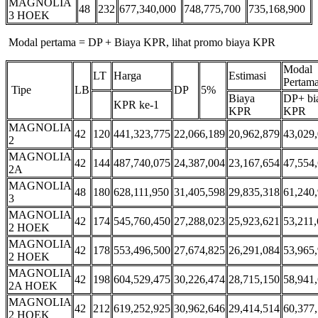
MAGNOLIA
48
232
677,340,000
748,775,700
735,168,900
3 HOEK
Modal pertama = DP + Biaya KPR, lihat promo biaya KPR
Modal
LT
Harga
Estimasi
Pertam
Tipe
LB
DP
5%
Biaya
DP+ bi
KPR ke-1
KPR
KPR
MAGNOLIA
42
120
441,323,775
22,066,189
20,962,879
43,029
2
MAGNOLIA
42
144
487,740,075
24,387,004
23,167,654
47,554
2A
MAGNOLIA
48
180
628,111,950
31,405,598
29,835,318
61,240
3
MAGNOLIA
42
174
545,760,450
27,288,023
25,923,621
53,211
2 HOEK
MAGNOLIA
42
178
553,496,500
27,674,825
26,291,084
53,965
2 HOEK
MAGNOLIA
42
198
604,529,475
30,226,474
28,715,150
58,941
2A HOEK
MAGNOLIA
42
212
619,252,925
30,962,646
29,414,514
60,377
2 HOEK