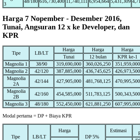
48/180
616,730,400
11,740,111
6,954,664
5,431,309
4,7
3
Harga 7 Nopember - Desember 2016,
Tunai, Angsuran 12 x ke Developer, dan
KPR
Harga
Harga
Harga
Tipe
LB/LT
Tunai
12 bulan
KPR ke-1
Magnolia 1
38/90
319,690,000
360,026,250
351,959,000
Magnolia 2
42/120
387,885,000
436,745,625
426,973,500
Magnolia
42/144
427,905,000
481,768,125
470,995,500
2A
Magnolia
42/160
454,585,000
511,783,125
500,343,500
2B
Magnolia 3
48/180
552,450,000
621,881,250
607,995,000
Modal pertama = DP + Biaya KPR
Harga
Estimasi
Tipe
LB/LT
DP 5%