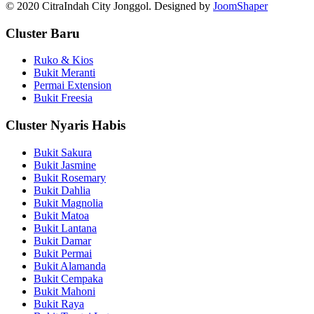
© 2020 CitraIndah City Jonggol. Designed by
JoomShaper
Cluster Baru
Ruko & Kios
Bukit Meranti
Permai Extension
Bukit Freesia
Cluster Nyaris Habis
Bukit Sakura
Bukit Jasmine
Bukit Rosemary
Bukit Dahlia
Bukit Magnolia
Bukit Matoa
Bukit Lantana
Bukit Damar
Bukit Permai
Bukit Alamanda
Bukit Cempaka
Bukit Mahoni
Bukit Raya