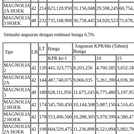
MAGNOLIA
42
214
623,120,950
31,156,048
29,598,245
60,754
2A HOEK
MAGNOLIA
48
232
735,168,900
36,758,445
34,920,523
71,678
3 HOEK
Simualsi angsuran dengan esitimasi bunga 6.5%
Angsuran KPR/bln (Tahun)|
LT
Harga
Bunga
Tipe
LB
KPR ke-1
5
10
15
MAGNOLIA
42
120
441,323,775
8,203,256
4,760,585
3,652,18
2
MAGNOLIA
42
144
487,740,075
9,066,035
5,261,280
4,036,30
2A
MAGNOLIA
48
180
628,111,950
11,675,245
6,775,480
5,197,95
3
MAGNOLIA
42
174
545,760,450
10,144,508
5,887,150
4,516,45
2 HOEK
MAGNOLIA
42
178
553,496,500
10,288,305
5,970,599
4,580,47
2 HOEK
MAGNOLIA
42
198
604,529,475
11,236,898
6,521,094
5,002,79
2A HOEK