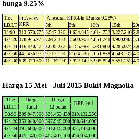
bunga 9.25%
Tipe
Angsuran KPR/bln (Bunga 9.25%)
PLAFON
KPR
LB/LT
5th
8th
10th
15th
20
38/90
313.570.775
6.547.326
4.634.645
4.014.732
3.227.246
2.
42/120
378.945.975
7.912.353
5.600.905
4.851.748
3.900.083
3.
42/144
416.440.575
8.695.237
6.155.083
5.331.802
4.285.974
3.
42/160
441.436.975
9.217.159
6.524.536
5.651.838
4.543.235
4.
48/180
539.379.600
11.262.191
7.972.149
6.905.824
5.551.253
4.
Harga 15 Mei - Juli 2015 Bukit Magnolia
Tipe
Harga
Harga
KPR ke-1
LB/LT
Tunai
12 bulan
38/90
289,847,500
326,453,438
319,132,250
42/120
353,040,000
397,545,000
388,644,000
42/144
391,680,000
441,015,000
431,148,000
42/160
415,140,000
467,407,500
456,954,000