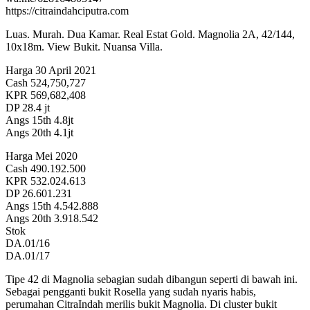
https://citraindahciputra.com
Luas. Murah. Dua Kamar. Real Estat Gold. Magnolia 2A, 42/144,
10x18m. View Bukit. Nuansa Villa.
Harga 30 April 2021
Cash 524,750,727
KPR 569,682,408
DP 28.4 jt
Angs 15th 4.8jt
Angs 20th 4.1jt
Harga Mei 2020
Cash 490.192.500
KPR 532.024.613
DP 26.601.231
Angs 15th 4.542.888
Angs 20th 3.918.542
Stok
DA.01/16
DA.01/17
Tipe 42 di Magnolia sebagian sudah dibangun seperti di bawah ini.
Sebagai pengganti bukit Rosella yang sudah nyaris habis,
perumahan CitraIndah merilis bukit Magnolia. Di cluster bukit