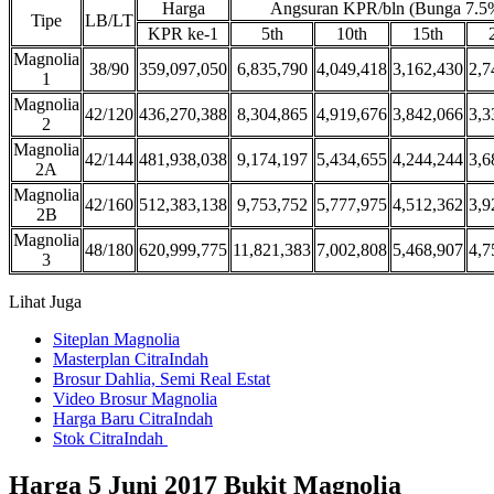
Harga
Angsuran KPR/bln (Bunga 7.5
Tipe
LB/LT
KPR ke-1
5th
10th
15th
Magnolia
38/90
359,097,050
6,835,790
4,049,418
3,162,430
2,7
1
Magnolia
42/120
436,270,388
8,304,865
4,919,676
3,842,066
3,3
2
Magnolia
42/144
481,938,038
9,174,197
5,434,655
4,244,244
3,6
2A
Magnolia
42/160
512,383,138
9,753,752
5,777,975
4,512,362
3,9
2B
Magnolia
48/180
620,999,775
11,821,383
7,002,808
5,468,907
4,7
3
Lihat Juga
Siteplan Magnolia
Masterplan CitraIndah
Brosur Dahlia, Semi Real Estat
Video Brosur Magnolia
Harga Baru CitraIndah
Stok CitraIndah
Harga 5 Juni 2017 Bukit Magnolia