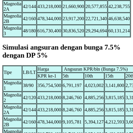
Magnolia
42/144
433,218,000
21,660,900
20,577,855
42,238,755
2A
Magnolia
42/160
478,344,000
23,917,200
22,721,340
46,638,540
2B
Magnolia
48/180
616,730,400
30,836,520
29,294,694
60,131,214
3
Simulasi angsuran dengan bunga 7.5%
dengan DP 5%
Harga
Angsuran KPR/bln (Bunga 7.5%)
Tipe
LB/LT
KPR ke-1
5th
10th
15th
20t
Magnolia
38/90
356,754,500
6,791,197
4,023,002
3,141,800
2,7
1
Magnolia
42/120
433,218,000
8,246,760
4,885,256
3,815,185
3,3
2
Magnolia
42/144
433,218,000
8,246,760
4,885,256
3,815,185
3,3
2A
Magnolia
42/160
478,344,000
9,105,781
5,394,127
4,212,593
3,6
2B
Magnolia