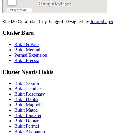
© 2020 CitraIndah City Jonggol. Designed by
JoomShaper
Cluster Baru
Ruko & Kios
Bukit Meranti
Permai Extension
Bukit Freesia
Cluster Nyaris Habis
Bukit Sakura
Bukit Jasmine
Bukit Rosemary
Bukit Dahlia
Bukit Magnolia
Bukit Matoa
Bukit Lantana
Bukit Damar
Bukit Permai
Bukit Alamanda