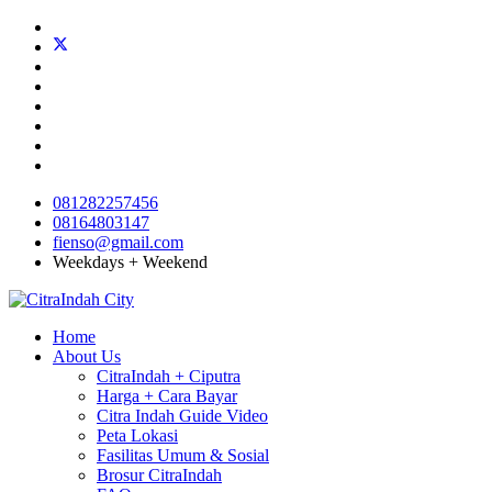
081282257456
08164803147
fienso@gmail.com
Weekdays + Weekend
Home
About Us
CitraIndah + Ciputra
Harga + Cara Bayar
Citra Indah Guide Video
Peta Lokasi
Fasilitas Umum & Sosial
Brosur CitraIndah