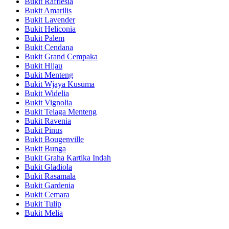
Bukit Rafflesia
Bukit Amarilis
Bukit Lavender
Bukit Heliconia
Bukit Palem
Bukit Cendana
Bukit Grand Cempaka
Bukit Hijau
Bukit Menteng
Bukit Wjaya Kusuma
Bukit Widelia
Bukit Vignolia
Bukit Telaga Menteng
Bukit Ravenia
Bukit Pinus
Bukit Bougenville
Bukit Bunga
Bukit Graha Kartika Indah
Bukit Gladiola
Bukit Rasamala
Bukit Gardenia
Bukit Cemara
Bukit Tulip
Bukit Melia