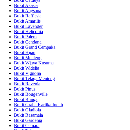
Bukit Cattleya
Bukit Akasia
Bukit Angsana
Bukit Rafflesia
Bukit Amarilis
Bukit Lavender
Bukit Heliconia
Bukit Palem
Bukit Cendana
Bukit Grand Cempaka
Bukit Hijau
Bukit Menteng
Bukit Wjaya Kusuma
Bukit Widelia
Bukit Vignolia
Bukit Telaga Menteng
Bukit Ravenia
Bukit Pinus
Bukit Bougenville
Bukit Bunga
Bukit Graha Kartika Indah
Bukit Gladiola
Bukit Rasamala
Bukit Gardenia
Bukit Cemara