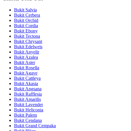
Bukit Salvia
Bukit Cerbera
Bukit Orchid
Bukit Cordia
Bukit Ebony
Bukit Tectona
Bukit Chrysant
Bukit Edelweis
Bukit Anyelir
Bukit Azalea
Bukit Aster
Bukit Rosella
Bukit Agave
Bukit Cattleya
Bukit Akasia
Bukit Angsana
Bukit Rafflesia
Bukit Amarilis
Bukit Lavender
Bukit Heliconia
Bukit Palem
Bukit Cendana
Bukit Grand Cempaka
Bukit Hijau