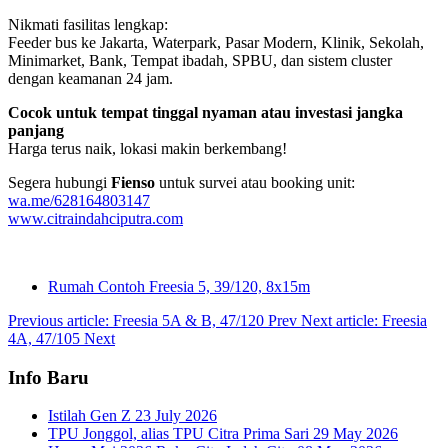
Nikmati fasilitas lengkap:
Feeder bus ke Jakarta, Waterpark, Pasar Modern, Klinik, Sekolah,
Minimarket, Bank, Tempat ibadah, SPBU, dan sistem cluster
dengan keamanan 24 jam.
Cocok untuk tempat tinggal nyaman atau investasi jangka
panjang
Harga terus naik, lokasi makin berkembang!
Segera hubungi
Fienso
untuk survei atau booking unit:
wa.me/628164803147
www.citraindahciputra.com
Rumah Contoh Freesia 5, 39/120, 8x15m
Previous article: Freesia 5A & B, 47/120
Prev
Next article: Freesia
4A, 47/105
Next
Info Baru
Istilah Gen Z
23 July 2026
TPU Jonggol, alias TPU Citra Prima Sari
29 May 2026