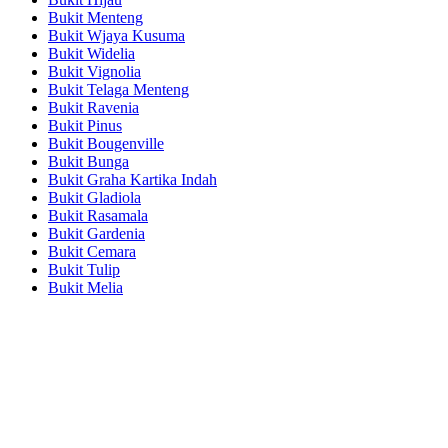
Bukit Menteng
Bukit Wjaya Kusuma
Bukit Widelia
Bukit Vignolia
Bukit Telaga Menteng
Bukit Ravenia
Bukit Pinus
Bukit Bougenville
Bukit Bunga
Bukit Graha Kartika Indah
Bukit Gladiola
Bukit Rasamala
Bukit Gardenia
Bukit Cemara
Bukit Tulip
Bukit Melia