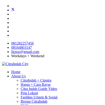
081282257456
08164803147
fienso@gmail.com
Weekdays + Weekend
Home
About Us
CitraIndah + Ciputra
Harga + Cara Bayar
Citra Indah Guide Video
Peta Lokasi
Fasilitas Umum & Sosial
Brosur CitraIndah