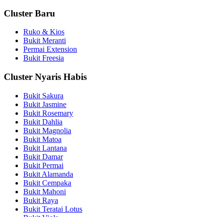
Cluster Baru
Ruko & Kios
Bukit Meranti
Permai Extension
Bukit Freesia
Cluster Nyaris Habis
Bukit Sakura
Bukit Jasmine
Bukit Rosemary
Bukit Dahlia
Bukit Magnolia
Bukit Matoa
Bukit Lantana
Bukit Damar
Bukit Permai
Bukit Alamanda
Bukit Cempaka
Bukit Mahoni
Bukit Raya
Bukit Teratai Lotus