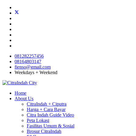
081282257456
08164803147
fienso@gmail.com
Weekdays + Weekend
Home
About Us
CitraIndah + Ciputra
Harga + Cara Bayar
Citra Indah Guide Video
Peta Lokasi
Fasilitas Umum & Sosial
Brosur CitraIndah