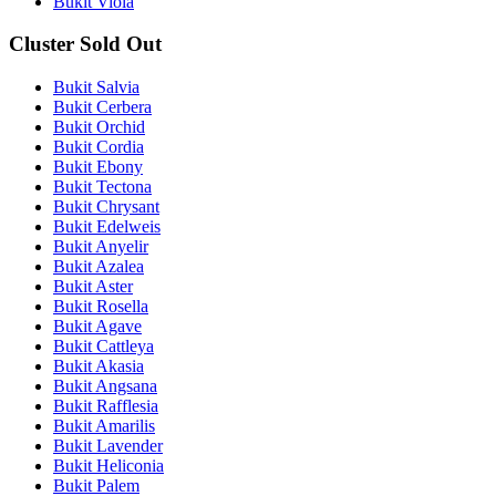
Bukit Viola
Cluster Sold Out
Bukit Salvia
Bukit Cerbera
Bukit Orchid
Bukit Cordia
Bukit Ebony
Bukit Tectona
Bukit Chrysant
Bukit Edelweis
Bukit Anyelir
Bukit Azalea
Bukit Aster
Bukit Rosella
Bukit Agave
Bukit Cattleya
Bukit Akasia
Bukit Angsana
Bukit Rafflesia
Bukit Amarilis
Bukit Lavender
Bukit Heliconia
Bukit Palem