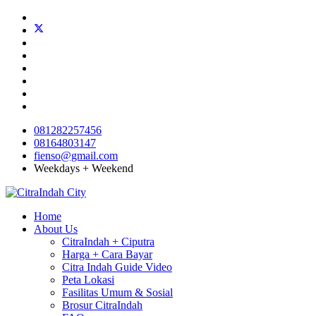
081282257456
08164803147
fienso@gmail.com
Weekdays + Weekend
Home
About Us
CitraIndah + Ciputra
Harga + Cara Bayar
Citra Indah Guide Video
Peta Lokasi
Fasilitas Umum & Sosial
Brosur CitraIndah