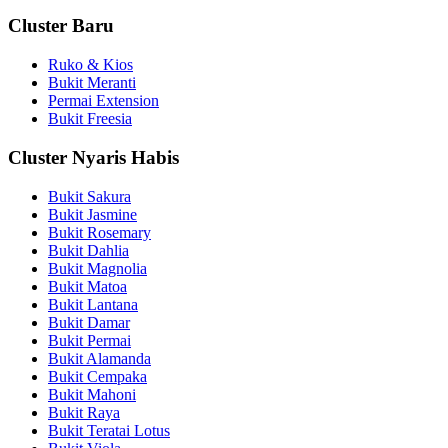
Cluster Baru
Ruko & Kios
Bukit Meranti
Permai Extension
Bukit Freesia
Cluster Nyaris Habis
Bukit Sakura
Bukit Jasmine
Bukit Rosemary
Bukit Dahlia
Bukit Magnolia
Bukit Matoa
Bukit Lantana
Bukit Damar
Bukit Permai
Bukit Alamanda
Bukit Cempaka
Bukit Mahoni
Bukit Raya
Bukit Teratai Lotus