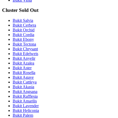
Bukit Viola
Cluster Sold Out
Bukit Salvia
Bukit Cerbera
Bukit Orchid
Bukit Cordia
Bukit Ebony
Bukit Tectona
Bukit Chrysant
Bukit Edelweis
Bukit Anyelir
Bukit Azalea
Bukit Aster
Bukit Rosella
Bukit Agave
Bukit Cattleya
Bukit Akasia
Bukit Angsana
Bukit Rafflesia
Bukit Amarilis
Bukit Lavender
Bukit Heliconia
Bukit Palem