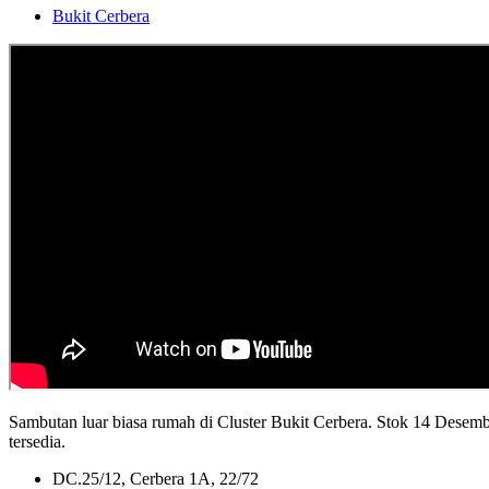
Bukit Cerbera
Sambutan luar biasa rumah di Cluster Bukit Cerbera. Stok 14 Desember
tersedia.
DC.25/12, Cerbera 1A, 22/72