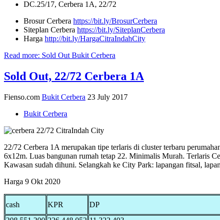
DC.25/17, Cerbera 1A, 22/72
Brosur Cerbera
https://bit.ly/BrosurCerbera
Siteplan Cerbera
https://bit.ly/SiteplanCerbera
Harga
http://bit.ly/HargaCitraIndahCity
Read more: Sold Out Bukit Cerbera
Sold Out, 22/72 Cerbera 1A
Fienso.com
Bukit Cerbera
23 July 2017
Bukit Cerbera
22/72 Cerbera 1A merupakan tipe terlaris di cluster terbaru perumahan
6x12m. Luas bangunan rumah tetap 22. Minimalis Murah. Terlaris Cerb
Kawasan sudah dihuni. Selangkah ke City Park: lapangan fitsal, lapan
Harga 9 Okt 2020
cash
KPR
DP