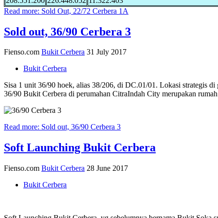
208.551.200
226.448.052
11.322.403
Read more: Sold Out, 22/72 Cerbera 1A
Sold out, 36/90 Cerbera 3
Fienso.com
Bukit Cerbera
31 July 2017
Bukit Cerbera
Sisa 1 unit 36/90 hoek, alias 38/206, di DC.01/01. Lokasi strategis d
36/90 Bukit Cerbera di perumahan CitraIndah City merupakan rumah 
Read more: Sold out, 36/90 Cerbera 3
Soft Launching Bukit Cerbera
Fienso.com
Bukit Cerbera
28 June 2017
Bukit Cerbera
Soft Launching Bukit Cerbera, yg sebelumnya bernama Bukit Soka sud