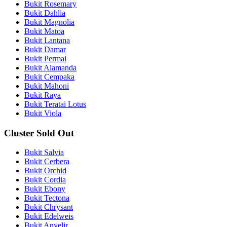
Bukit Rosemary
Bukit Dahlia
Bukit Magnolia
Bukit Matoa
Bukit Lantana
Bukit Damar
Bukit Permai
Bukit Alamanda
Bukit Cempaka
Bukit Mahoni
Bukit Raya
Bukit Teratai Lotus
Bukit Viola
Cluster Sold Out
Bukit Salvia
Bukit Cerbera
Bukit Orchid
Bukit Cordia
Bukit Ebony
Bukit Tectona
Bukit Chrysant
Bukit Edelweis
Bukit Anyelir