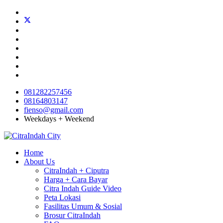
081282257456
08164803147
fienso@gmail.com
Weekdays + Weekend
Home
About Us
CitraIndah + Ciputra
Harga + Cara Bayar
Citra Indah Guide Video
Peta Lokasi
Fasilitas Umum & Sosial
Brosur CitraIndah