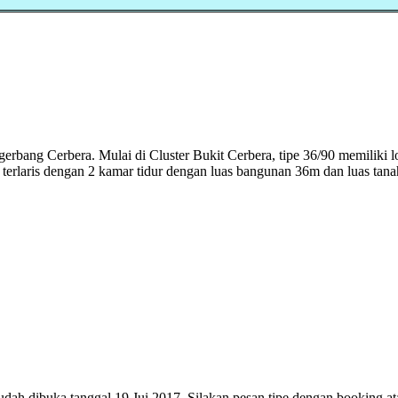
i gerbang Cerbera. Mulai di Cluster Bukit Cerbera, tipe 36/90 memiliki 
terlaris dengan 2 kamar tidur dengan luas bangunan 36m dan luas ta
ah dibuka tanggal 19 Jui 2017. Silakan pesan tipe dengan booking ata