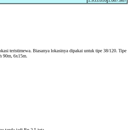
1.933.610
1.667.867
lokasi teristimewa. Biasanya lokasinya dipakai untuk tipe 38/120. Tipe
nah 90m, 6x15m.
u tanda jadi Rp 2.5 juta.