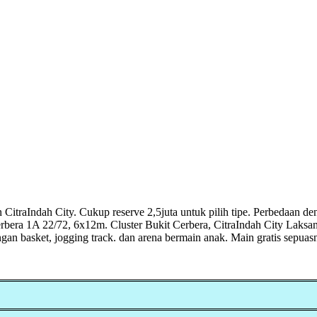
 CitraIndah City. Cukup reserve 2,5juta untuk pilih tipe. Perbedaan de
era 1A 22/72, 6x12m. Cluster Bukit Cerbera, CitraIndah City Laksana 
gan basket, jogging track. dan arena bermain anak. Main gratis sepuas