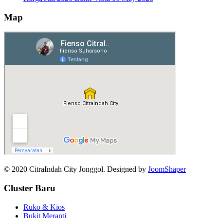
Map
© 2020 CitraIndah City Jonggol. Designed by
JoomShaper
Cluster Baru
Ruko & Kios
Bukit Meranti