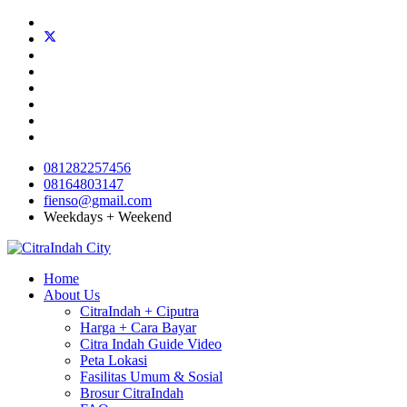
081282257456
08164803147
fienso@gmail.com
Weekdays + Weekend
Home
About Us
CitraIndah + Ciputra
Harga + Cara Bayar
Citra Indah Guide Video
Peta Lokasi
Fasilitas Umum & Sosial
Brosur CitraIndah