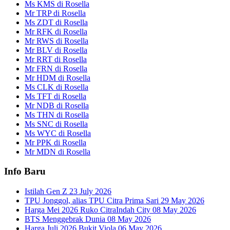
Ms KMS di Rosella
Mr TRP di Rosella
Ms ZDT di Rosella
Mr RFK di Rosella
Mr RWS di Rosella
Mr BLV di Rosella
Mr RRT di Rosella
Mr FRN di Rosella
Mr HDM di Rosella
Ms CLK di Rosella
Ms TFT di Rosella
Mr NDB di Rosella
Ms THN di Rosella
Ms SNC di Rosella
Ms WYC di Rosella
Mr PPK di Rosella
Mr MDN di Rosella
Info Baru
Istilah Gen Z
23 July 2026
TPU Jonggol, alias TPU Citra Prima Sari
29 May 2026
Harga Mei 2026 Ruko CitraIndah City
08 May 2026
BTS Menggebrak Dunia
08 May 2026
Harga Juli 2026 Bukit Viola
06 May 2026