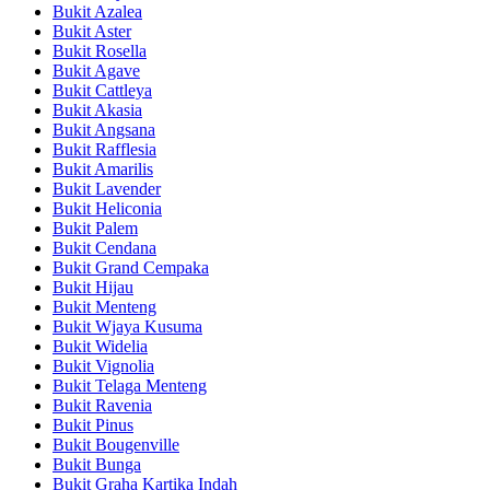
Bukit Azalea
Bukit Aster
Bukit Rosella
Bukit Agave
Bukit Cattleya
Bukit Akasia
Bukit Angsana
Bukit Rafflesia
Bukit Amarilis
Bukit Lavender
Bukit Heliconia
Bukit Palem
Bukit Cendana
Bukit Grand Cempaka
Bukit Hijau
Bukit Menteng
Bukit Wjaya Kusuma
Bukit Widelia
Bukit Vignolia
Bukit Telaga Menteng
Bukit Ravenia
Bukit Pinus
Bukit Bougenville
Bukit Bunga
Bukit Graha Kartika Indah