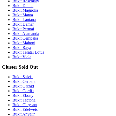
Bukit Rosemary
Bukit Dahlia
Bukit Magnolia
Bukit Matoa
Bukit Lantana
Bukit Damar
Bukit Permai
Bukit Alamanda
Bukit Cempaka
Bukit Mahoni
Bukit Raya
Bukit Teratai Lotus
Bukit Viola
Cluster Sold Out
Bukit Salvia
Bukit Cerbera
Bukit Orchid
Bukit Cordia
Bukit Ebony
Bukit Tectona
Bukit Chrysant
Bukit Edelweis
Bukit Anyelir