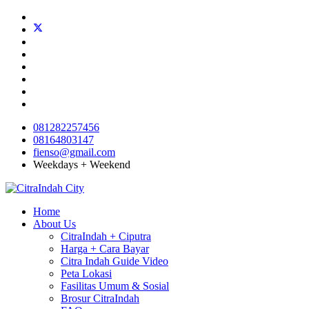
081282257456
08164803147
fienso@gmail.com
Weekdays + Weekend
Home
About Us
CitraIndah + Ciputra
Harga + Cara Bayar
Citra Indah Guide Video
Peta Lokasi
Fasilitas Umum & Sosial
Brosur CitraIndah