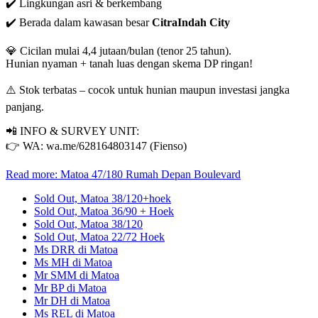
✔️ Lingkungan asri & berkembang
✔️ Berada dalam kawasan besar
CitraIndah City
💎 Cicilan mulai 4,4 jutaan/bulan (tenor 25 tahun).
Hunian nyaman + tanah luas dengan skema DP ringan!
⚠️ Stok terbatas – cocok untuk hunian maupun investasi jangka
panjang.
📲 INFO & SURVEY UNIT:
👉 WA: wa.me/628164803147 (Fienso)
Read more: Matoa 47/180 Rumah Depan Boulevard
Sold Out, Matoa 38/120+hoek
Sold Out, Matoa 36/90 + Hoek
Sold Out, Matoa 38/120
Sold Out, Matoa 22/72 Hoek
Ms DRR di Matoa
Ms MH di Matoa
Mr SMM di Matoa
Mr BP di Matoa
Mr DH di Matoa
Ms REL di Matoa