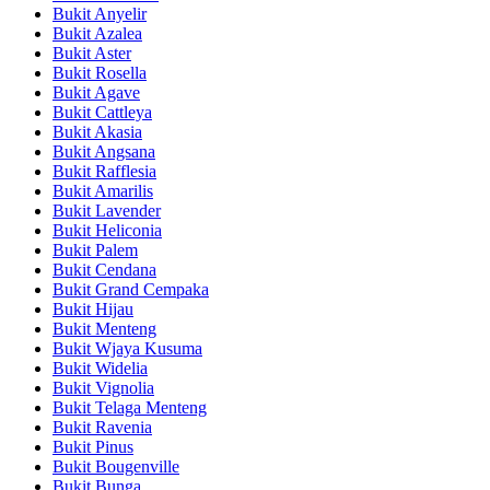
Bukit Anyelir
Bukit Azalea
Bukit Aster
Bukit Rosella
Bukit Agave
Bukit Cattleya
Bukit Akasia
Bukit Angsana
Bukit Rafflesia
Bukit Amarilis
Bukit Lavender
Bukit Heliconia
Bukit Palem
Bukit Cendana
Bukit Grand Cempaka
Bukit Hijau
Bukit Menteng
Bukit Wjaya Kusuma
Bukit Widelia
Bukit Vignolia
Bukit Telaga Menteng
Bukit Ravenia
Bukit Pinus
Bukit Bougenville
Bukit Bunga