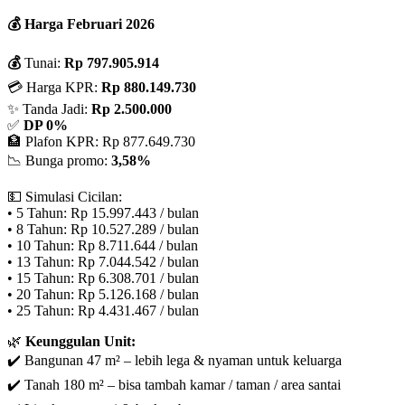
💰 Harga Februari 2026
💰
Tunai:
Rp 797.905.914
💳 Harga KPR:
Rp 880.149.730
✨ Tanda Jadi:
Rp 2.500.000
✅
DP 0%
🏦 Plafon KPR: Rp 877.649.730
📉 Bunga promo:
3,58%
💵 Simulasi Cicilan:
• 5 Tahun: Rp 15.997.443 / bulan
• 8 Tahun: Rp 10.527.289 / bulan
• 10 Tahun: Rp 8.711.644 / bulan
• 13 Tahun: Rp 7.044.542 / bulan
• 15 Tahun: Rp 6.308.701 / bulan
• 20 Tahun: Rp 5.126.168 / bulan
• 25 Tahun: Rp 4.431.467 / bulan
🌿
Keunggulan Unit:
✔️ Bangunan 47 m² – lebih lega & nyaman untuk keluarga
✔️ Tanah 180 m² – bisa tambah kamar / taman / area santai