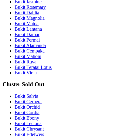
Bukit Jasmine
Bukit Rosemary
Bukit Dahlia
Bukit Magnolia
Bukit Matoa
Bukit Lantana
Bukit Damar
Bukit Permai
Bukit Alamanda
Bukit Cempaka
Bukit Mahoni
Bukit Raya
Bukit Teratai Lotus
Bukit Viola
Cluster Sold Out
Bukit Salvia
Bukit Cerbera
Bukit Orchid
Bukit Cordia
Bukit Ebony
Bukit Tectona
Bukit Chrysant
Bukit Edelweis