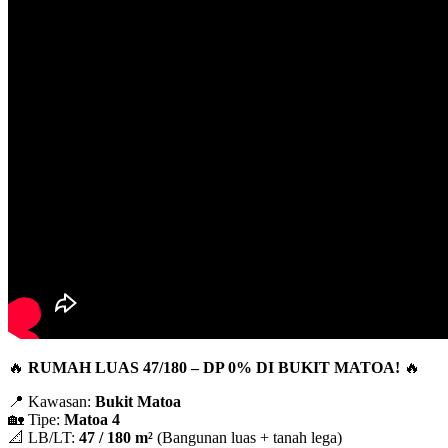
🔥
RUMAH LUAS 47/180 – DP 0% DI BUKIT MATOA!
🔥
📍 Kawasan:
Bukit Matoa
🏡 Tipe:
Matoa 4
📐 LB/LT:
47 / 180 m²
(Bangunan luas + tanah lega)