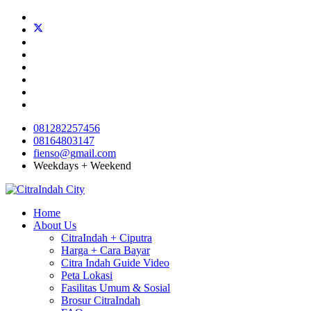
081282257456
08164803147
fienso@gmail.com
Weekdays + Weekend
Home
About Us
CitraIndah + Ciputra
Harga + Cara Bayar
Citra Indah Guide Video
Peta Lokasi
Fasilitas Umum & Sosial
Brosur CitraIndah