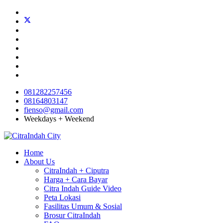
081282257456
08164803147
fienso@gmail.com
Weekdays + Weekend
Home
About Us
CitraIndah + Ciputra
Harga + Cara Bayar
Citra Indah Guide Video
Peta Lokasi
Fasilitas Umum & Sosial
Brosur CitraIndah