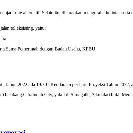
njadi rute alternatif. Selain itu, diharapkan mengurai lalu lintas ser
lan tol eksisting, yaitu:
tara
Kerja Sama Pemerintah dengan Badan Usaha, KPBU.
at. Tahun 2022 ada 19.701 Kendaraan per hari. Proyeksi Tahun 2032, a
di belakang CitraIndah City, yakni di Sirnagalih, 3 km dari bukit Mer
roperasi