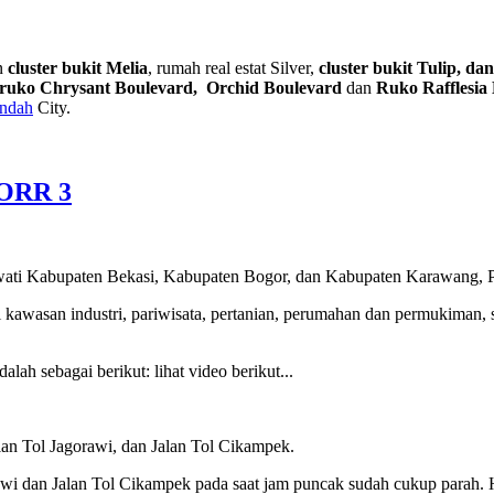
n
cluster bukit Melia
, rumah real estat Silver,
cluster bukit Tulip, dan
ruko Chrysant Boulevard, Orchid Boulevard
dan
Ruko Rafflesia
Indah
City.
JORR 3
wati Kabupaten Bekasi, Kabupaten Bogor, dan Kabupaten Karawang, P
i kawasan industri, pariwisata, pertanian, perumahan dan permukiman,
lah sebagai berikut: lihat video berikut...
Jalan Tol Jagorawi, dan Jalan Tol Cikampek.
gorawi dan Jalan Tol Cikampek pada saat jam puncak sudah cukup parah