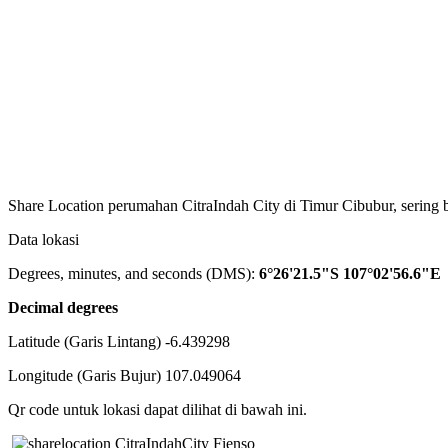
Share Location perumahan CitraIndah City di Timur Cibubur, sering b
Data lokasi
Degrees, minutes, and seconds (DMS):
6°26'21.5"S 107°02'56.6"E
Decimal degrees
Latitude (Garis Lintang) -6.439298
Longitude (Garis Bujur) 107.049064
Qr code untuk lokasi dapat dilihat di bawah ini.