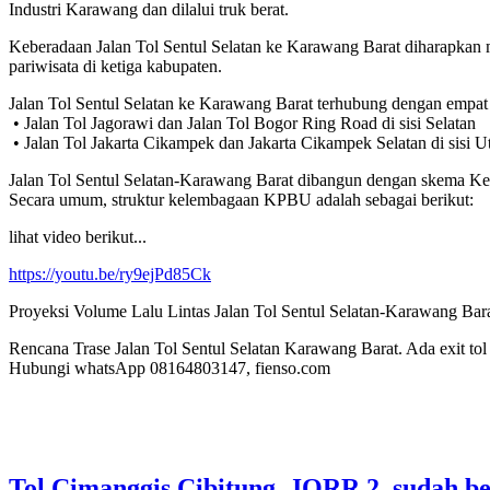
Industri Karawang dan dilalui truk berat.
Keberadaan Jalan Tol Sentul Selatan ke Karawang Barat diharapkan me
pariwisata di ketiga kabupaten.
Jalan Tol Sentul Selatan ke Karawang Barat terhubung dengan empat ja
• Jalan Tol Jagorawi dan Jalan Tol Bogor Ring Road di sisi Selatan
• Jalan Tol Jakarta Cikampek dan Jakarta Cikampek Selatan di sisi U
Jalan Tol Sentul Selatan-Karawang Barat dibangun dengan skema 
Secara umum, struktur kelembagaan KPBU adalah sebagai berikut:
lihat video berikut...
https://youtu.be/ry9ejPd85Ck
Proyeksi Volume Lalu Lintas Jalan Tol Sentul Selatan-Karawang Bar
Rencana Trase Jalan Tol Sentul Selatan Karawang Barat. Ada exit tol 
Hubungi whatsApp 08164803147, fienso.com
Tol Cimanggis Cibitung, JORR 2, sudah be