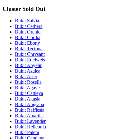
Cluster Sold Out
Bukit Salvia
Bukit Cerbera
Bukit Orchid
Bukit Cordia
Bukit Ebony
Bukit Tectona
Bukit Chrysant
Bukit Edelweis
Bukit Anyelir
Bukit Azalea
Bukit Aster
Bukit Rosella
Bukit Agave
Bukit Cattleya
Bukit Akasia
Bukit Angsana
Bukit Rafflesia
Bukit Amarilis
Bukit Lavender
Bukit Heliconia
Bukit Palem
Bukit Cendana