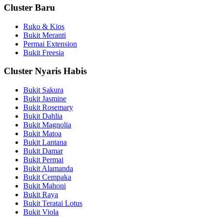
Cluster Baru
Ruko & Kios
Bukit Meranti
Permai Extension
Bukit Freesia
Cluster Nyaris Habis
Bukit Sakura
Bukit Jasmine
Bukit Rosemary
Bukit Dahlia
Bukit Magnolia
Bukit Matoa
Bukit Lantana
Bukit Damar
Bukit Permai
Bukit Alamanda
Bukit Cempaka
Bukit Mahoni
Bukit Raya
Bukit Teratai Lotus
Bukit Viola