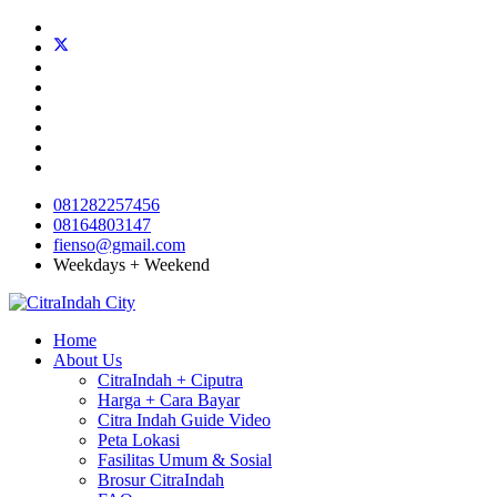
081282257456
08164803147
fienso@gmail.com
Weekdays + Weekend
Home
About Us
CitraIndah + Ciputra
Harga + Cara Bayar
Citra Indah Guide Video
Peta Lokasi
Fasilitas Umum & Sosial
Brosur CitraIndah