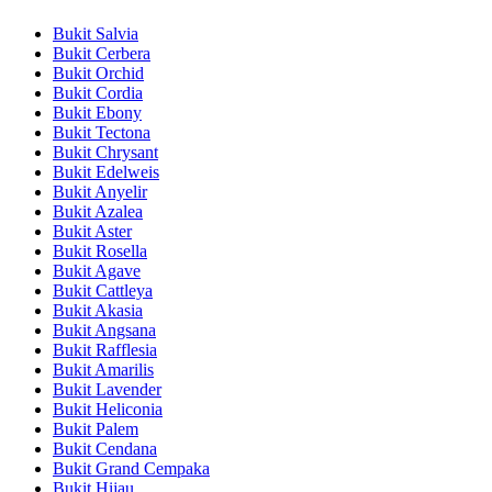
Bukit Salvia
Bukit Cerbera
Bukit Orchid
Bukit Cordia
Bukit Ebony
Bukit Tectona
Bukit Chrysant
Bukit Edelweis
Bukit Anyelir
Bukit Azalea
Bukit Aster
Bukit Rosella
Bukit Agave
Bukit Cattleya
Bukit Akasia
Bukit Angsana
Bukit Rafflesia
Bukit Amarilis
Bukit Lavender
Bukit Heliconia
Bukit Palem
Bukit Cendana
Bukit Grand Cempaka
Bukit Hijau