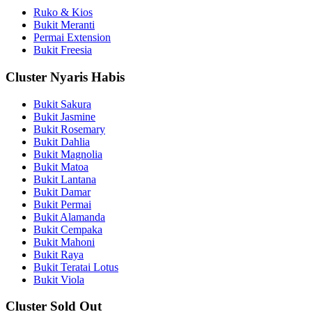
Ruko & Kios
Bukit Meranti
Permai Extension
Bukit Freesia
Cluster Nyaris Habis
Bukit Sakura
Bukit Jasmine
Bukit Rosemary
Bukit Dahlia
Bukit Magnolia
Bukit Matoa
Bukit Lantana
Bukit Damar
Bukit Permai
Bukit Alamanda
Bukit Cempaka
Bukit Mahoni
Bukit Raya
Bukit Teratai Lotus
Bukit Viola
Cluster Sold Out