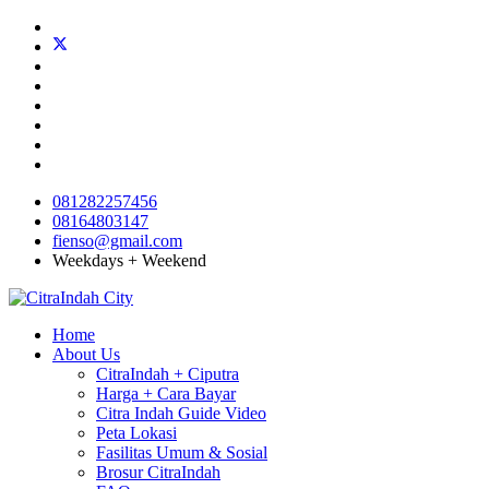
081282257456
08164803147
fienso@gmail.com
Weekdays + Weekend
Home
About Us
CitraIndah + Ciputra
Harga + Cara Bayar
Citra Indah Guide Video
Peta Lokasi
Fasilitas Umum & Sosial
Brosur CitraIndah