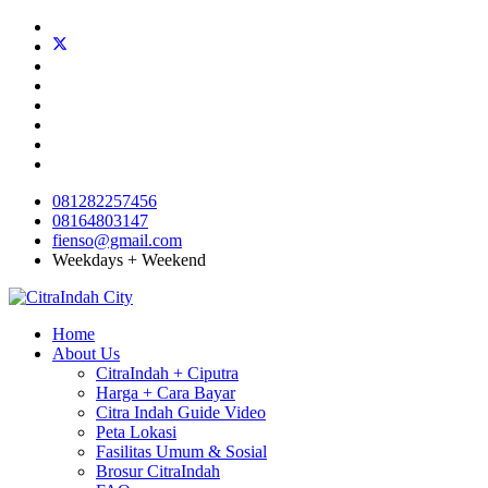
081282257456
08164803147
fienso@gmail.com
Weekdays + Weekend
Home
About Us
CitraIndah + Ciputra
Harga + Cara Bayar
Citra Indah Guide Video
Peta Lokasi
Fasilitas Umum & Sosial
Brosur CitraIndah