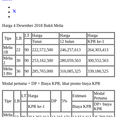
Harga 4 Desember 2018 Bukit Melia
LT
Harga
Harga
Harga
Tipe
LB
Tunai
12 bulan
KPR ke-1
Melia
22
90
222,572,500
246,257,613
264,303,413
1B
Melia
30
90
253,162,500
280,059,563
300,552,563
2
Melia
36
90
285,765,000
316,085,325
339,186,525
3 Blv
Modal pertama = DP + Biaya KPR, lihat promo biaya KPR
Modal
LT
Harga
Estimasi
Pertama
Tipe
LB
DP
5%
DP+ biaya
KPR ke-1
Biaya KPR
KPR
Melia