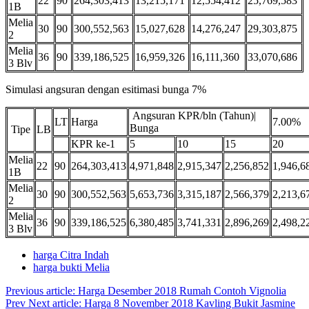
22
90
264,303,413
13,215,171
12,554,412
25,769,583
1B
Melia
30
90
300,552,563
15,027,628
14,276,247
29,303,875
2
Melia
36
90
339,186,525
16,959,326
16,111,360
33,070,686
3 Blv
Simulasi angsuran dengan esitimasi bunga 7%
Angsuran KPR/bln (Tahun)|
LT
Harga
7.00%
Bunga
Tipe
LB
KPR ke-1
5
10
15
20
Melia
22
90
264,303,413
4,971,848
2,915,347
2,256,852
1,946,6
1B
Melia
30
90
300,552,563
5,653,736
3,315,187
2,566,379
2,213,6
2
Melia
36
90
339,186,525
6,380,485
3,741,331
2,896,269
2,498,2
3 Blv
harga Citra Indah
harga bukti Melia
Previous article: Harga Desember 2018 Rumah Contoh Vignolia
Prev
Next article: Harga 8 November 2018 Kavling Bukit Jasmine