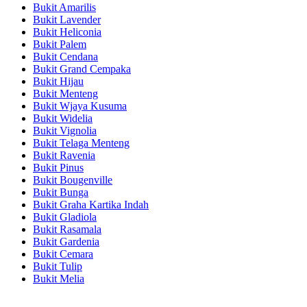
Bukit Amarilis
Bukit Lavender
Bukit Heliconia
Bukit Palem
Bukit Cendana
Bukit Grand Cempaka
Bukit Hijau
Bukit Menteng
Bukit Wjaya Kusuma
Bukit Widelia
Bukit Vignolia
Bukit Telaga Menteng
Bukit Ravenia
Bukit Pinus
Bukit Bougenville
Bukit Bunga
Bukit Graha Kartika Indah
Bukit Gladiola
Bukit Rasamala
Bukit Gardenia
Bukit Cemara
Bukit Tulip
Bukit Melia