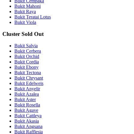
Bukit Cempaka
Bukit Mahoni
Bukit Raya
Bukit Teratai Lotus
Bukit Viola
Cluster Sold Out
Bukit Salvia
Bukit Cerbera
Bukit Orchid
Bukit Cordia
Bukit Ebony
Bukit Tectona
Bukit Chrysant
Bukit Edelweis
Bukit Anyelir
Bukit Azalea
Bukit Aster
Bukit Rosella
Bukit Agave
Bukit Cattleya
Bukit Akasia
Bukit Angsana
Bukit Rafflesia