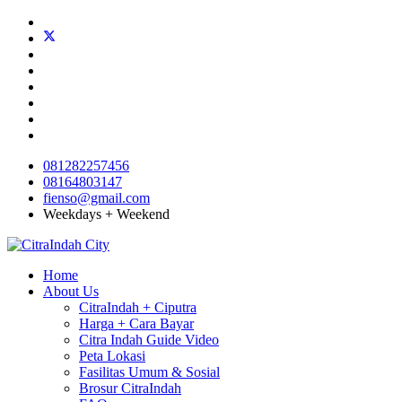
081282257456
08164803147
fienso@gmail.com
Weekdays + Weekend
Home
About Us
CitraIndah + Ciputra
Harga + Cara Bayar
Citra Indah Guide Video
Peta Lokasi
Fasilitas Umum & Sosial
Brosur CitraIndah