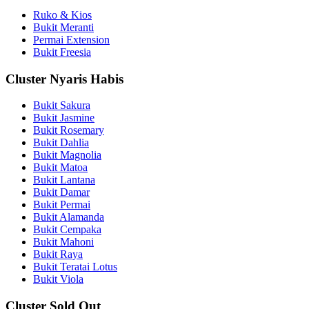
Ruko & Kios
Bukit Meranti
Permai Extension
Bukit Freesia
Cluster Nyaris Habis
Bukit Sakura
Bukit Jasmine
Bukit Rosemary
Bukit Dahlia
Bukit Magnolia
Bukit Matoa
Bukit Lantana
Bukit Damar
Bukit Permai
Bukit Alamanda
Bukit Cempaka
Bukit Mahoni
Bukit Raya
Bukit Teratai Lotus
Bukit Viola
Cluster Sold Out