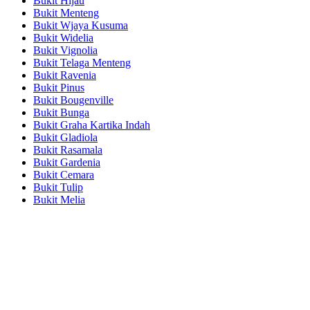
Bukit Hijau
Bukit Menteng
Bukit Wjaya Kusuma
Bukit Widelia
Bukit Vignolia
Bukit Telaga Menteng
Bukit Ravenia
Bukit Pinus
Bukit Bougenville
Bukit Bunga
Bukit Graha Kartika Indah
Bukit Gladiola
Bukit Rasamala
Bukit Gardenia
Bukit Cemara
Bukit Tulip
Bukit Melia