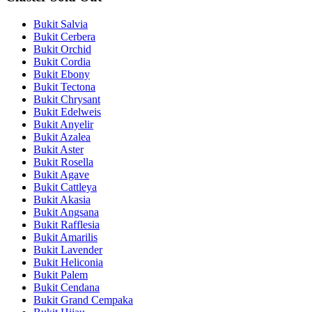
Bukit Salvia
Bukit Cerbera
Bukit Orchid
Bukit Cordia
Bukit Ebony
Bukit Tectona
Bukit Chrysant
Bukit Edelweis
Bukit Anyelir
Bukit Azalea
Bukit Aster
Bukit Rosella
Bukit Agave
Bukit Cattleya
Bukit Akasia
Bukit Angsana
Bukit Rafflesia
Bukit Amarilis
Bukit Lavender
Bukit Heliconia
Bukit Palem
Bukit Cendana
Bukit Grand Cempaka