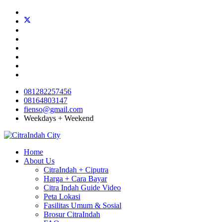
081282257456
08164803147
fienso@gmail.com
Weekdays + Weekend
Home
About Us
CitraIndah + Ciputra
Harga + Cara Bayar
Citra Indah Guide Video
Peta Lokasi
Fasilitas Umum & Sosial
Brosur CitraIndah