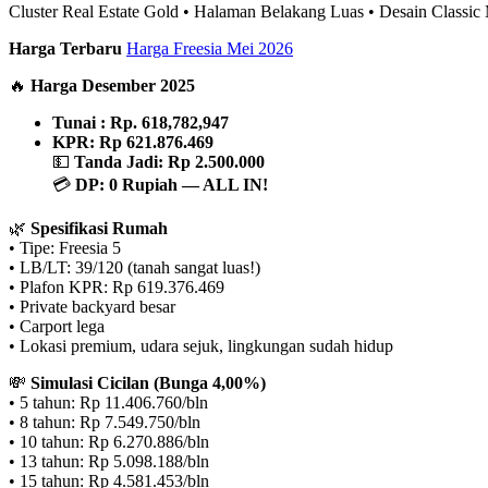
Cluster Real Estate Gold • Halaman Belakang Luas • Desain Classi
Harga Terbaru
Harga Freesia Mei 2026
🔥
Harga Desember 2025
Tunai : Rp. 618,782,947
KPR: Rp 621.876.469
💵
Tanda Jadi: Rp 2.500.000
💳
DP: 0 Rupiah — ALL IN!
🌿
Spesifikasi Rumah
• Tipe: Freesia 5
• LB/LT: 39/120 (tanah sangat luas!)
• Plafon KPR: Rp 619.376.469
• Private backyard besar
• Carport lega
• Lokasi premium, udara sejuk, lingkungan sudah hidup
💸
Simulasi Cicilan (Bunga 4,00%)
• 5 tahun: Rp 11.406.760/bln
• 8 tahun: Rp 7.549.750/bln
• 10 tahun: Rp 6.270.886/bln
• 13 tahun: Rp 5.098.188/bln
• 15 tahun: Rp 4.581.453/bln