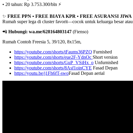
• 20 tahun: Rp 3.753.300/bln ⚡
✨
FREE PPN • FREE BIAYA KPR • FREE ASURANSI JIWA
Rumah super lega di cluster favorit—cocok untuk keluarga besar atau 
📲
Hubungi: wa.me/628164803147
(Fienso)
Rumah Contoh Freesia 5, 39/120, 8x15m,
https://youtube.com/shorts/tFaums36PZQ
Furnished
https://youtube.com/shorts/eue2F-YdnOc
Short version
https://youtube.com/shorts/GuP_VSiHx_o
Unfurnished
https://youtube.com/shorts/8Asf1oinCYE
Fasad Depan
https://youtu.be/j1Fh6fT-swo
Fasad Depan aerial