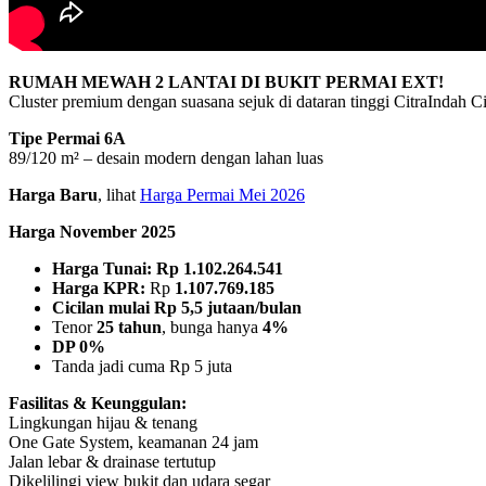
RUMAH MEWAH 2 LANTAI DI BUKIT PERMAI EXT!
Cluster premium dengan suasana sejuk di dataran tinggi CitraIndah C
Tipe Permai 6A
89/120 m² – desain modern dengan lahan luas
Harga Baru
, lihat
Harga Permai Mei 2026
Harga November 2025
Harga Tunai:
Rp
1.102.264.541
Harga KPR:
Rp
1.107.769.185
Cicilan mulai Rp 5,5 jutaan/bulan
Tenor
25 tahun
, bunga hanya
4%
DP 0%
Tanda jadi cuma Rp 5 juta
Fasilitas & Keunggulan:
Lingkungan hijau & tenang
One Gate System, keamanan 24 jam
Jalan lebar & drainase tertutup
Dikelilingi view bukit dan udara segar