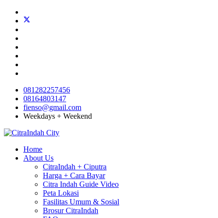
081282257456
08164803147
fienso@gmail.com
Weekdays + Weekend
Home
About Us
CitraIndah + Ciputra
Harga + Cara Bayar
Citra Indah Guide Video
Peta Lokasi
Fasilitas Umum & Sosial
Brosur CitraIndah